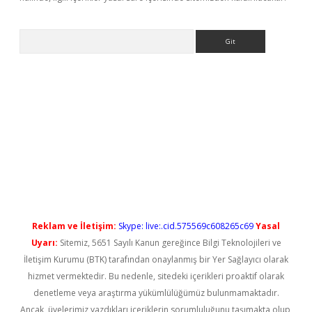
Arama
iriş
Reklam ve İletişim:
Skype: live:.cid.575569c608265c69
Yasal
Uyarı:
Sitemiz, 5651 Sayılı Kanun gereğince Bilgi Teknolojileri ve
İletişim Kurumu (BTK) tarafından onaylanmış bir Yer Sağlayıcı olarak
hizmet vermektedir. Bu nedenle, sitedeki içerikleri proaktif olarak
denetleme veya araştırma yükümlülüğümüz bulunmamaktadır.
Ancak, üyelerimiz yazdıkları içeriklerin sorumluluğunu taşımakta olup,