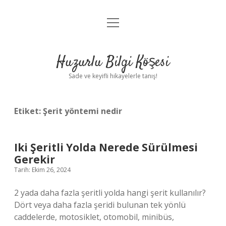
menüyü
Anasayfa
aç
Gizlilik Politikası
Huzurlu Bilgi Köşesi
Yasal Uyarı
Sade ve keyifli hikayelerle tanış!
Hakkımızda
Etiket:
Şerit yöntemi nedir
Iki Şeritli Yolda Nerede Sürülmesi
Gerekir
Tarih: Ekim 26, 2024
2 yada daha fazla şeritli yolda hangi şerit kullanılır?
Dört veya daha fazla şeridi bulunan tek yönlü
caddelerde, motosiklet, otomobil, minibüs,