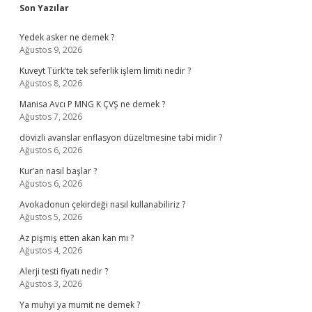
Sidebar
Son Yazılar
Yedek asker ne demek ?
Ağustos 9, 2026
Kuveyt Türk’te tek seferlik işlem limiti nedir ?
Ağustos 8, 2026
Manisa Avcı P MNG K ÇVŞ ne demek ?
Ağustos 7, 2026
dövizli avanslar enflasyon düzeltmesine tabi midir ?
Ağustos 6, 2026
Kur’an nasıl başlar ?
Ağustos 6, 2026
Avokadonun çekirdeği nasıl kullanabiliriz ?
Ağustos 5, 2026
Az pişmiş etten akan kan mı ?
Ağustos 4, 2026
Alerji testi fiyatı nedir ?
Ağustos 3, 2026
Ya muhyi ya mumit ne demek ?