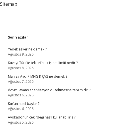
Sitemap
Sidebar
Son Yazılar
Yedek asker ne demek ?
Ağustos 9, 2026
Kuveyt Türk’te tek seferlik işlem limiti nedir ?
Ağustos 8, 2026
Manisa Avcı P MNG K ÇVŞ ne demek ?
Ağustos 7, 2026
dövizli avanslar enflasyon düzeltmesine tabi midir ?
Ağustos 6, 2026
Kur’an nasıl başlar ?
Ağustos 6, 2026
Avokadonun çekirdeği nasıl kullanabiliriz ?
Ağustos 5, 2026