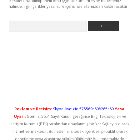
içerikleri,
backlinkpanelicomtr@gmail.com
adresine bildirmeniz
halinde, ilgili içerikler yasal süre içerisinde sitemizden kaldırılacaktır.
Arama
iriş
Reklam ve İletişim:
Skype: live:.cid.575569c608265c69
Yasal
Uyarı:
Sitemiz, 5651 Sayılı Kanun gereğince Bilgi Teknolojileri ve
İletişim Kurumu (BTK) tarafından onaylanmış bir Yer Sağlayıcı olarak
hizmet vermektedir. Bu nedenle, sitedeki içerikleri proaktif olarak
denetleme veya araştırma yükümlülüğümüz bulunmamaktadır.