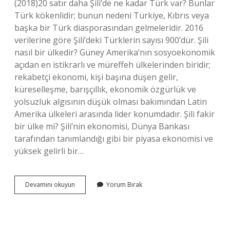
(2018)20 satır daha Şili’de ne kadar Türk var? Bunlar
Türk kökenlidir; bunun nedeni Türkiye, Kıbrıs veya
başka bir Türk diasporasından gelmeleridir. 2016
verilerine göre Şili’deki Türklerin sayısı 900’dür. Şili
nasıl bir ülkedir? Güney Amerika’nın sosyoekonomik
açıdan en istikrarlı ve müreffeh ülkelerinden biridir;
rekabetçi ekonomi, kişi başına düşen gelir,
küreselleşme, barışçıllık, ekonomik özgürlük ve
yolsuzluk algısının düşük olması bakımından Latin
Amerika ülkeleri arasında lider konumdadır. Şili fakir
bir ülke mi? Şili’nin ekonomisi, Dünya Bankası
tarafından tanımlandığı gibi bir piyasa ekonomisi ve
yüksek gelirli bir…
Şili
Devamını okuyun
Yorum Bırak
Dini
Inancı
Nedir