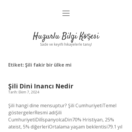
menüyü
Anasayfa
aç
Gizlilik Politikası
Huzurlu Bilgi Köşesi
Yasal Uyarı
Sade ve keyifli hikayelerle tanış!
Hakkımızda
Etiket:
Şili fakir bir ülke mi
Şili Dini Inancı Nedir
Tarih: Ekim 7, 2024
Şili hangi dine mensuptur? Şili CumhuriyetiTemel
göstergelerResmi adıŞili
CumhuriyetiDilİspanyolcaDin70% Hristiyan, 25%
ateist, 5% diğerleriOrtalama yaşam beklentisi79.1 yıl