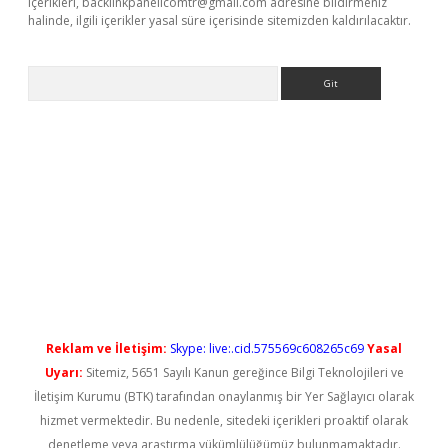
içerikleri,
backlinkpanelicomtr@gmail.com
adresine bildirmeniz
halinde, ilgili içerikler yasal süre içerisinde sitemizden kaldırılacaktır.
Arama
iriş
Reklam ve İletişim:
Skype: live:.cid.575569c608265c69
Yasal
Uyarı:
Sitemiz, 5651 Sayılı Kanun gereğince Bilgi Teknolojileri ve
İletişim Kurumu (BTK) tarafından onaylanmış bir Yer Sağlayıcı olarak
hizmet vermektedir. Bu nedenle, sitedeki içerikleri proaktif olarak
denetleme veya araştırma yükümlülüğümüz bulunmamaktadır.