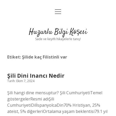
menüyü
Anasayfa
aç
Gizlilik Politikası
Huzurlu Bilgi Köşesi
Yasal Uyarı
Sade ve keyifli hikayelerle tanış!
Hakkımızda
Etiket:
Şilide kaç Filistinli var
Şili Dini Inancı Nedir
Tarih: Ekim 7, 2024
Şili hangi dine mensuptur? Şili CumhuriyetiTemel
göstergelerResmi adıŞili
CumhuriyetiDilİspanyolcaDin70% Hristiyan, 25%
ateist, 5% diğerleriOrtalama yaşam beklentisi79.1 yıl