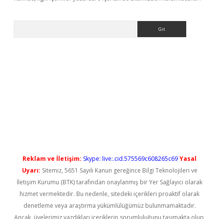
Arama
iriş
Reklam ve İletişim:
Skype: live:.cid.575569c608265c69
Yasal
Uyarı:
Sitemiz, 5651 Sayılı Kanun gereğince Bilgi Teknolojileri ve
İletişim Kurumu (BTK) tarafından onaylanmış bir Yer Sağlayıcı olarak
hizmet vermektedir. Bu nedenle, sitedeki içerikleri proaktif olarak
denetleme veya araştırma yükümlülüğümüz bulunmamaktadır.
Ancak, üyelerimiz yazdıkları içeriklerin sorumluluğunu taşımakta olup,