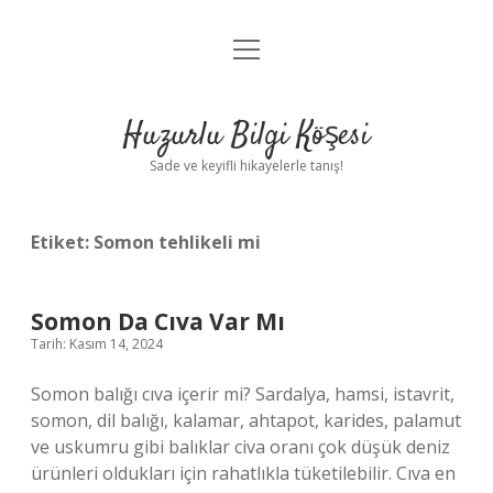
menüyü
Anasayfa
aç
Gizlilik Politikası
Huzurlu Bilgi Köşesi
Yasal Uyarı
Sade ve keyifli hikayelerle tanış!
Hakkımızda
Etiket:
Somon tehlikeli mi
Somon Da Cıva Var Mı
Tarih: Kasım 14, 2024
Somon balığı cıva içerir mi? Sardalya, hamsi, istavrit,
somon, dil balığı, kalamar, ahtapot, karides, palamut
ve uskumru gibi balıklar civa oranı çok düşük deniz
ürünleri oldukları için rahatlıkla tüketilebilir. Cıva en