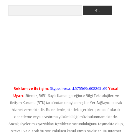
Arama
iriş
Reklam ve İletişim:
Skype: live:.cid.575569c608265c69
Yasal
Uyarı:
Sitemiz, 5651 Sayılı Kanun gereğince Bilgi Teknolojileri ve
İletişim Kurumu (BTK) tarafından onaylanmış bir Yer Sağlayıcı olarak
hizmet vermektedir. Bu nedenle, sitedeki içerikleri proaktif olarak
denetleme veya araştırma yükümlülüğümüz bulunmamaktadır.
Ancak, üyelerimiz yazdıkları içeriklerin sorumluluğunu taşımakta olup,
siteye üye olarak bu sorumluluğu kabul etmiş sayılırlar. Bu internet