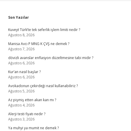
Yatar
Sidebar
Son Yazılar
Kuveyt Türk’te tek seferlik işlem limiti nedir ?
Ağustos 8, 2026
Manisa Avcı P MNG K ÇVŞ ne demek ?
Ağustos 7, 2026
dövizli avanslar enflasyon düzeltmesine tabi midir ?
Ağustos 6, 2026
Kur’an nasıl başlar ?
Ağustos 6, 2026
Avokadonun çekirdeği nasıl kullanabiliriz ?
Ağustos 5, 2026
Az pişmiş etten akan kan mı ?
Ağustos 4, 2026
Alerji testi fiyatı nedir ?
Ağustos 3, 2026
Ya muhyi ya mumit ne demek ?