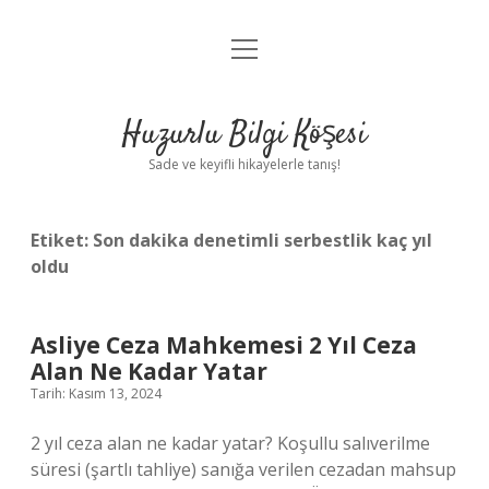
menüyü
Anasayfa
aç
Gizlilik Politikası
Huzurlu Bilgi Köşesi
Yasal Uyarı
Sade ve keyifli hikayelerle tanış!
Hakkımızda
Etiket:
Son dakika denetimli serbestlik kaç yıl
oldu
Asliye Ceza Mahkemesi 2 Yıl Ceza
Alan Ne Kadar Yatar
Tarih: Kasım 13, 2024
2 yıl ceza alan ne kadar yatar? Koşullu salıverilme
süresi (şartlı tahliye) sanığa verilen cezadan mahsup