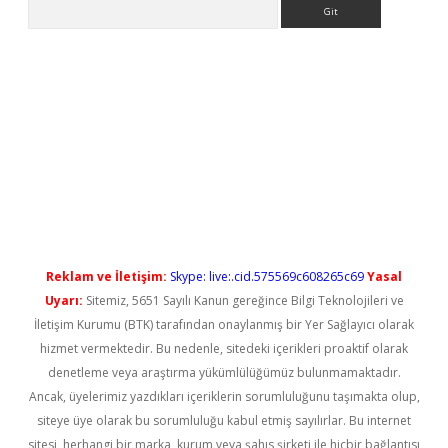
Arama
iriş
Reklam ve İletişim:
Skype: live:.cid.575569c608265c69
Yasal
Uyarı:
Sitemiz, 5651 Sayılı Kanun gereğince Bilgi Teknolojileri ve
İletişim Kurumu (BTK) tarafından onaylanmış bir Yer Sağlayıcı olarak
hizmet vermektedir. Bu nedenle, sitedeki içerikleri proaktif olarak
denetleme veya araştırma yükümlülüğümüz bulunmamaktadır.
Ancak, üyelerimiz yazdıkları içeriklerin sorumluluğunu taşımakta olup,
siteye üye olarak bu sorumluluğu kabul etmiş sayılırlar. Bu internet
sitesi, herhangi bir marka, kurum veya şahıs şirketi ile hiçbir bağlantısı