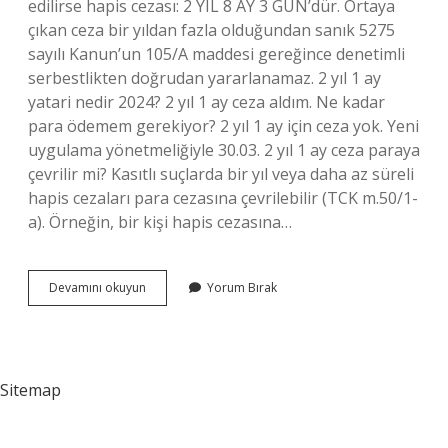
edilirse hapis cezası: 2 YIL 8 AY 3 GÜN’dür. Ortaya
çıkan ceza bir yıldan fazla olduğundan sanık 5275
sayılı Kanun’un 105/A maddesi gereğince denetimli
serbestlikten doğrudan yararlanamaz. 2 yıl 1 ay
yatari nedir 2024? 2 yıl 1 ay ceza aldım. Ne kadar
para ödemem gerekiyor? 2 yıl 1 ay için ceza yok. Yeni
uygulama yönetmeliğiyle 30.03. 2 yıl 1 ay ceza paraya
çevrilir mi? Kasıtlı suçlarda bir yıl veya daha az süreli
hapis cezaları para cezasına çevrilebilir (TCK m.50/1-
a). Örneğin, bir kişi hapis cezasına…
Asliye
Devamını okuyun
Yorum Bırak
Ceza
Mahkemesi
2
Yıl
Ceza
Sitemap
Alan
Ne
Kadar