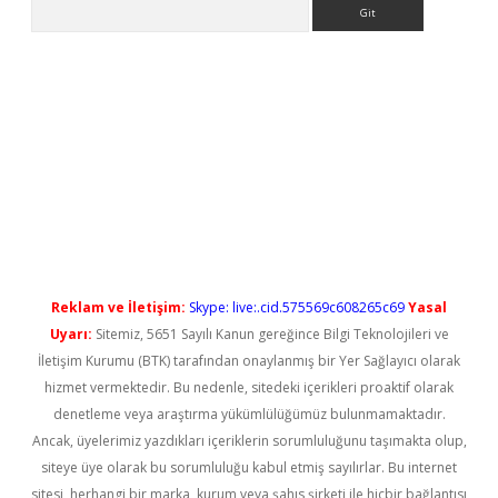
Arama
iriş
Reklam ve İletişim:
Skype: live:.cid.575569c608265c69
Yasal
Uyarı:
Sitemiz, 5651 Sayılı Kanun gereğince Bilgi Teknolojileri ve
İletişim Kurumu (BTK) tarafından onaylanmış bir Yer Sağlayıcı olarak
hizmet vermektedir. Bu nedenle, sitedeki içerikleri proaktif olarak
denetleme veya araştırma yükümlülüğümüz bulunmamaktadır.
Ancak, üyelerimiz yazdıkları içeriklerin sorumluluğunu taşımakta olup,
siteye üye olarak bu sorumluluğu kabul etmiş sayılırlar. Bu internet
sitesi, herhangi bir marka, kurum veya şahıs şirketi ile hiçbir bağlantısı