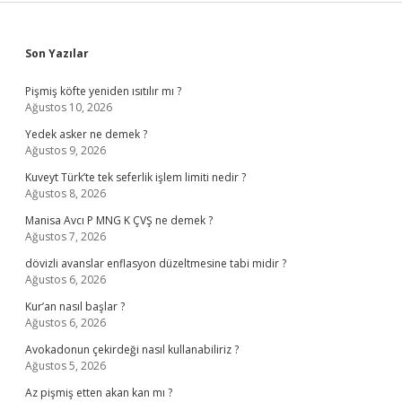
Sidebar
Son Yazılar
Pişmiş köfte yeniden ısıtılır mı ?
Ağustos 10, 2026
Yedek asker ne demek ?
Ağustos 9, 2026
Kuveyt Türk’te tek seferlik işlem limiti nedir ?
Ağustos 8, 2026
Manisa Avcı P MNG K ÇVŞ ne demek ?
Ağustos 7, 2026
dövizli avanslar enflasyon düzeltmesine tabi midir ?
Ağustos 6, 2026
Kur’an nasıl başlar ?
Ağustos 6, 2026
Avokadonun çekirdeği nasıl kullanabiliriz ?
Ağustos 5, 2026
Az pişmiş etten akan kan mı ?