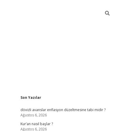
Sidebar
Son Yazılar
ilbet giriş
dövizli avanslar enflasyon düzeltmesine tabi midir ?
Ağustos 6, 2026
Kur’an nasıl başlar ?
Ağustos 6, 2026