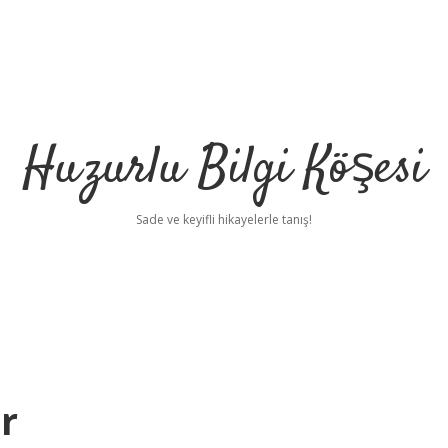
Huzurlu Bilgi Köşesi
Sade ve keyifli hikayelerle tanış!
r