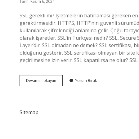
Tarih: Kasım 6, 2024
SSL gerekli mi? İşletmelerin hatırlaması gereken en
gerektirmesidir. HTTPS, HTTP’nin güvenli sürümüdü
kullanılarak şifrelendiği anlamına gelir. Çoğu tarayıc
olarak işaretler. SSL’in Türkçesi nedir? SSL, Secure
Layer’dır. SSL olmadan ne demek? SSL sertifikası, bir
olduğunu gösterir. SSL sertifikası olmayan bir site ku
geçirilmesine izin verir. SSL kapatılırsa ne olur? 
Ssl
Devamını okuyun
Yorum Bırak
Nedir
Ne
Işe
Yarar
Sitemap