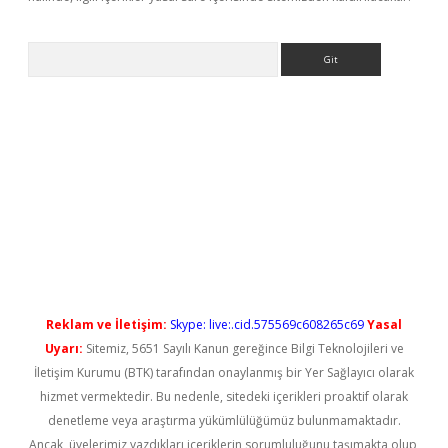
Arama
iriş
Reklam ve İletişim:
Skype: live:.cid.575569c608265c69
Yasal
Uyarı:
Sitemiz, 5651 Sayılı Kanun gereğince Bilgi Teknolojileri ve
İletişim Kurumu (BTK) tarafından onaylanmış bir Yer Sağlayıcı olarak
hizmet vermektedir. Bu nedenle, sitedeki içerikleri proaktif olarak
denetleme veya araştırma yükümlülüğümüz bulunmamaktadır.
Ancak, üyelerimiz yazdıkları içeriklerin sorumluluğunu taşımakta olup,