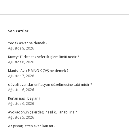
Sidebar
Son Yazılar
Yedek asker ne demek ?
Ağustos 9, 2026
Kuveyt Türk’te tek seferlik işlem limiti nedir ?
Ağustos 8, 2026
Manisa Avcı P MNG K ÇVŞ ne demek ?
Ağustos 7, 2026
dövizli avanslar enflasyon düzeltmesine tabi midir ?
Ağustos 6, 2026
Kur’an nasıl başlar ?
Ağustos 6, 2026
Avokadonun çekirdeği nasıl kullanabiliriz ?
Ağustos 5, 2026
Az pişmiş etten akan kan mı ?