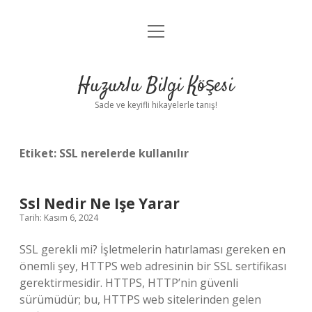
menüyü
Anasayfa
aç
Gizlilik Politikası
Huzurlu Bilgi Köşesi
Yasal Uyarı
Sade ve keyifli hikayelerle tanış!
Hakkımızda
Etiket:
SSL nerelerde kullanılır
Ssl Nedir Ne Işe Yarar
Tarih: Kasım 6, 2024
SSL gerekli mi? İşletmelerin hatırlaması gereken en
önemli şey, HTTPS web adresinin bir SSL sertifikası
gerektirmesidir. HTTPS, HTTP’nin güvenli
sürümüdür; bu, HTTPS web sitelerinden gelen