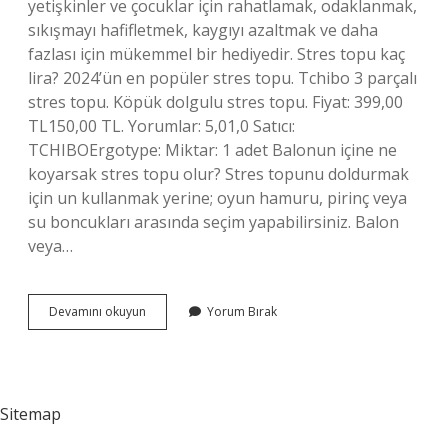
yetişkinler ve çocuklar için rahatlamak, odaklanmak,
sıkışmayı hafifletmek, kaygıyı azaltmak ve daha
fazlası için mükemmel bir hediyedir. Stres topu kaç
lira? 2024’ün en popüler stres topu. Tchibo 3 parçalı
stres topu. Köpük dolgulu stres topu. Fiyat: 399,00
TL150,00 TL. Yorumlar: 5,01,0 Satıcı:
TCHIBOErgotype: Miktar: 1 adet Balonun içine ne
koyarsak stres topu olur? Stres topunu doldurmak
için un kullanmak yerine; oyun hamuru, pirinç veya
su boncukları arasında seçim yapabilirsiniz. Balon
veya…
Stres
Devamını okuyun
Yorum Bırak
Topları
Ne
Işe
Yarar
Sitemap