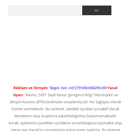
Arama
iriş
Reklam ve İletişim:
Skype: live:.cid.575569c608265c69
Yasal
Uyarı:
Sitemiz, 5651 Sayılı Kanun gereğince Bilgi Teknolojileri ve
İletişim Kurumu (BTK) tarafından onaylanmış bir Yer Sağlayıcı olarak
hizmet vermektedir. Bu nedenle, sitedeki içerikleri proaktif olarak
denetleme veya araştırma yükümlülüğümüz bulunmamaktadır.
Ancak, üyelerimiz yazdıkları içeriklerin sorumluluğunu taşımakta olup,
siteye üye olarak bu sorumluluğu kabul etmiş sayılırlar. Bu internet