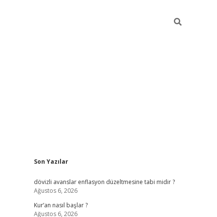
Sidebar
Son Yazılar
ilbet giriş
dövizli avanslar enflasyon düzeltmesine tabi midir ?
Ağustos 6, 2026
Kur’an nasıl başlar ?
Ağustos 6, 2026