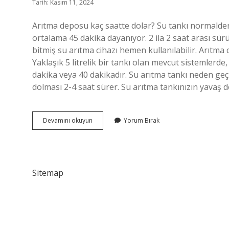
Tarih: Kasım 11, 2024
Arıtma deposu kaç saatte dolar? Su tankı normalden ç
ortalama 45 dakika dayanıyor. 2 ila 2 saat arası sür
bitmiş su arıtma cihazı hemen kullanılabilir. Arıtma 
Yaklaşık 5 litrelik bir tankı olan mevcut sistemlerd
dakika veya 40 dakikadır. Su arıtma tankı neden ge
dolması 2-4 saat sürer. Su arıtma tankınızın yavaş
Su
Devamını okuyun
Yorum Bırak
Arıtma
Tanki
Kac
Dakikada
Dolar
Sitemap