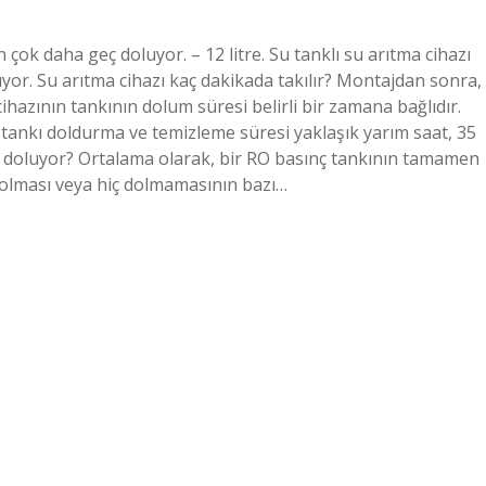
ok daha geç doluyor. – 12 litre. Su tanklı su arıtma cihazı
üyor. Su arıtma cihazı kaç dakikada takılır? Montajdan sonra,
cihazının tankının dolum süresi belirli bir zamana bağlıdır.
e, tankı doldurma ve temizleme süresi yaklaşık yarım saat, 35
ç doluyor? Ortalama olarak, bir RO basınç tankının tamamen
 dolması veya hiç dolmamasının bazı…