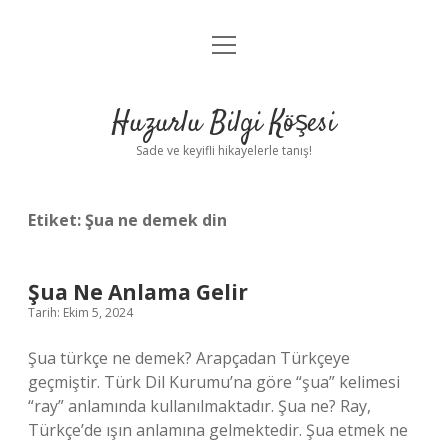
menüyü
Anasayfa
aç
Gizlilik Politikası
Huzurlu Bilgi Köşesi
Yasal Uyarı
Sade ve keyifli hikayelerle tanış!
Hakkımızda
Etiket:
Şua ne demek din
Şua Ne Anlama Gelir
Tarih: Ekim 5, 2024
Şua türkçe ne demek? Arapçadan Türkçeye
geçmiştir. Türk Dil Kurumu’na göre “şua” kelimesi
“ray” anlamında kullanılmaktadır. Şua ne? Ray,
Türkçe’de ışın anlamına gelmektedir. Şua etmek ne