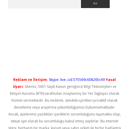
Arama
iriş
Reklam ve İletişim:
Skype: live:.cid.575569c608265c69
Yasal
Uyarı:
Sitemiz, 5651 Sayılı Kanun gereğince Bilgi Teknolojileri ve
İletişim Kurumu (BTK) tarafından onaylanmış bir Yer Sağlayıcı olarak
hizmet vermektedir. Bu nedenle, sitedeki içerikleri proaktif olarak
denetleme veya araştırma yükümlülüğümüz bulunmamaktadır.
Ancak, üyelerimiz yazdıkları içeriklerin sorumluluğunu taşımakta olup,
siteye üye olarak bu sorumluluğu kabul etmiş sayılırlar. Bu internet
sitesi, herhangi bir marka, kurum veya şahıs şirketi ile hiçbir bağlantısı