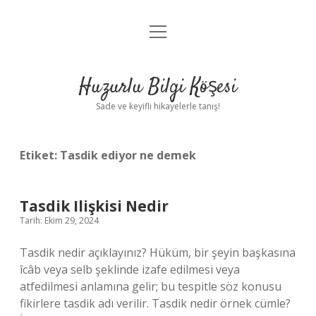
menüyü
Anasayfa
aç
Gizlilik Politikası
Huzurlu Bilgi Köşesi
Yasal Uyarı
Sade ve keyifli hikayelerle tanış!
Hakkımızda
Etiket:
Tasdik ediyor ne demek
Tasdik Ilişkisi Nedir
Tarih: Ekim 29, 2024
Tasdik nedir açıklayınız? Hüküm, bir şeyin başkasına
îcâb veya selb şeklinde izafe edilmesi veya
atfedilmesi anlamına gelir; bu tespitle söz konusu
fikirlere tasdik adı verilir. Tasdik nedir örnek cümle?