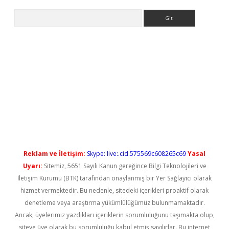
Arama
iriş
Reklam ve İletişim:
Skype: live:.cid.575569c608265c69
Yasal
Uyarı:
Sitemiz, 5651 Sayılı Kanun gereğince Bilgi Teknolojileri ve
İletişim Kurumu (BTK) tarafından onaylanmış bir Yer Sağlayıcı olarak
hizmet vermektedir. Bu nedenle, sitedeki içerikleri proaktif olarak
denetleme veya araştırma yükümlülüğümüz bulunmamaktadır.
Ancak, üyelerimiz yazdıkları içeriklerin sorumluluğunu taşımakta olup,
siteye üye olarak bu sorumluluğu kabul etmiş sayılırlar. Bu internet