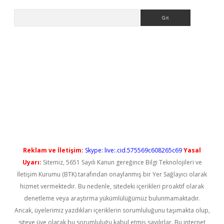
Arama
iriş
Reklam ve İletişim:
Skype: live:.cid.575569c608265c69
Yasal
Uyarı:
Sitemiz, 5651 Sayılı Kanun gereğince Bilgi Teknolojileri ve
İletişim Kurumu (BTK) tarafından onaylanmış bir Yer Sağlayıcı olarak
hizmet vermektedir. Bu nedenle, sitedeki içerikleri proaktif olarak
denetleme veya araştırma yükümlülüğümüz bulunmamaktadır.
Ancak, üyelerimiz yazdıkları içeriklerin sorumluluğunu taşımakta olup,
siteye üye olarak bu sorumluluğu kabul etmiş sayılırlar. Bu internet