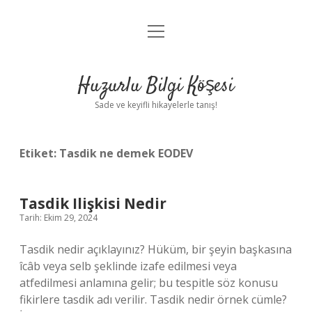
menüyü
Anasayfa
aç
Gizlilik Politikası
Huzurlu Bilgi Köşesi
Yasal Uyarı
Sade ve keyifli hikayelerle tanış!
Hakkımızda
Etiket:
Tasdik ne demek EODEV
Tasdik Ilişkisi Nedir
Tarih: Ekim 29, 2024
Tasdik nedir açıklayınız? Hüküm, bir şeyin başkasına
îcâb veya selb şeklinde izafe edilmesi veya
atfedilmesi anlamına gelir; bu tespitle söz konusu
fikirlere tasdik adı verilir. Tasdik nedir örnek cümle?