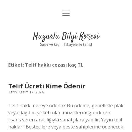
menüyü
Anasayfa
aç
Gizlilik Politikası
Huzurlu Bilgi Köşesi
Yasal Uyarı
Sade ve keyifli hikayelerle tanış!
Hakkımızda
Etiket:
Telif hakkı cezası kaç TL
Telif Ücreti Kime Ödenir
Tarih: Kasım 17, 2024
Telif hakkı nereye ödenir? Bu ödeme, genellikle plak
veya dağıtım şirketi olan müziklerini gönderen
lisans veren aracılığıyla sanatçılara yapılır. Yayın telif
hakları: Bestecilere veya beste sahiplerine ödenecek