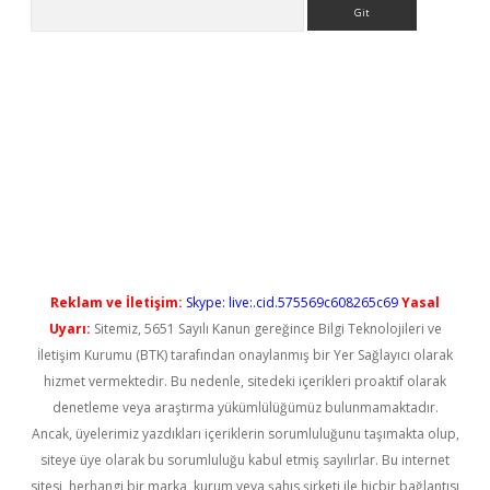
Arama
iriş
Reklam ve İletişim:
Skype: live:.cid.575569c608265c69
Yasal
Uyarı:
Sitemiz, 5651 Sayılı Kanun gereğince Bilgi Teknolojileri ve
İletişim Kurumu (BTK) tarafından onaylanmış bir Yer Sağlayıcı olarak
hizmet vermektedir. Bu nedenle, sitedeki içerikleri proaktif olarak
denetleme veya araştırma yükümlülüğümüz bulunmamaktadır.
Ancak, üyelerimiz yazdıkları içeriklerin sorumluluğunu taşımakta olup,
siteye üye olarak bu sorumluluğu kabul etmiş sayılırlar. Bu internet
sitesi, herhangi bir marka, kurum veya şahıs şirketi ile hiçbir bağlantısı