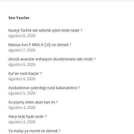
Sidebar
Son Yazılar
Kuveyt Türk’te tek seferlik işlem limiti nedir ?
Ağustos 8, 2026
Manisa Avcı P MNG K ÇVŞ ne demek ?
Ağustos 7, 2026
dövizli avanslar enflasyon düzeltmesine tabi midir ?
Ağustos 6, 2026
Kur’an nasıl başlar ?
Ağustos 6, 2026
Avokadonun çekirdeği nasıl kullanabiliriz ?
Ağustos 5, 2026
Az pişmiş etten akan kan mı ?
Ağustos 4, 2026
Alerji testi fiyatı nedir ?
Ağustos 3, 2026
Ya muhyi ya mumit ne demek ?