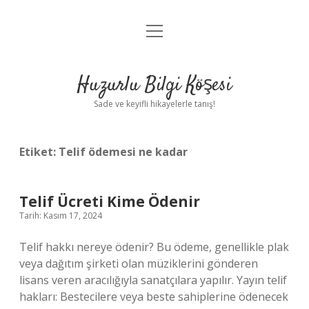
menüyü
Anasayfa
aç
Gizlilik Politikası
Huzurlu Bilgi Köşesi
Yasal Uyarı
Sade ve keyifli hikayelerle tanış!
Hakkımızda
Etiket:
Telif ödemesi ne kadar
Telif Ücreti Kime Ödenir
Tarih: Kasım 17, 2024
Telif hakkı nereye ödenir? Bu ödeme, genellikle plak
veya dağıtım şirketi olan müziklerini gönderen
lisans veren aracılığıyla sanatçılara yapılır. Yayın telif
hakları: Bestecilere veya beste sahiplerine ödenecek