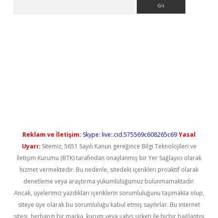
Arama
iriş
Reklam ve İletişim:
Skype: live:.cid.575569c608265c69
Yasal
Uyarı:
Sitemiz, 5651 Sayılı Kanun gereğince Bilgi Teknolojileri ve
İletişim Kurumu (BTK) tarafından onaylanmış bir Yer Sağlayıcı olarak
hizmet vermektedir. Bu nedenle, sitedeki içerikleri proaktif olarak
denetleme veya araştırma yükümlülüğümüz bulunmamaktadır.
Ancak, üyelerimiz yazdıkları içeriklerin sorumluluğunu taşımakta olup,
siteye üye olarak bu sorumluluğu kabul etmiş sayılırlar. Bu internet
sitesi, herhangi bir marka, kurum veya şahıs şirketi ile hiçbir bağlantısı