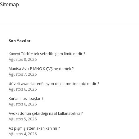
Sitemap
Sidebar
Son Yazılar
Kuveyt Türk’te tek seferlik işlem limiti nedir ?
Ağustos 8, 2026
Manisa Avcı P MNG K ÇVŞ ne demek ?
Ağustos 7, 2026
dövizli avanslar enflasyon düzeltmesine tabi midir ?
Ağustos 6, 2026
Kur’an nasıl başlar ?
Ağustos 6, 2026
Avokadonun çekirdeği nasıl kullanabiliriz ?
Ağustos 5, 2026
Az pişmiş etten akan kan mı ?
Ağustos 4, 2026