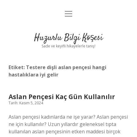
menüyü
Anasayfa
aç
Gizlilik Politikası
Huzurlu Bilgi Köşesi
Yasal Uyarı
Sade ve keyifli hikayelerle tanış!
Hakkımızda
Etiket:
Testere dişli aslan pençesi hangi
hastalıklara iyi gelir
Aslan Pençesi Kaç Gün Kullanılır
Tarih: Kasım 5, 2024
Aslan pençesi kadınlarda ne işe yarar? Aslan pençesi
ne için kullanılır? Uzun yıllardır geleneksel tıpta
kullanılan aslan pençesinin etken maddesi birçok