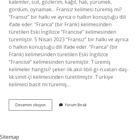
kalemler, süt, gözlerim, kağıt, halı, yürümek,
gördüm, oynamak… Fransız kelimesi türemiş mi?
“Fransız” bir halkı ve ayrıca o halkın konuştuğu dili
ifade eder. “Franca” (bir Frank) kelimesinden
türetilen Eski İngilizce “Francise” kelimesinden
türemiştir. 5 Nisan 2023 “Fransız” bir halkı ve ayrıca
o halkın konuştuğu dili ifade eder. “Franca” (bir
Frank) kelimesinden türetilen Eski İngilizce
“Francise” kelimesinden türemiştir. Türemiş
kelimeler hangisi? şeker-lik.akıl-lıbil-gi-n.vatan-daş-
lık.simit-çi kelimesinden türetilmiştir. Türkiye
kelimesi basit mi türemiş…
Ispanyolca
Devamını okuyun
Yorum Bırak
Türemiş
Mi
Sitemap