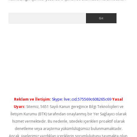
Arama
iriş
Reklam ve İletişim:
Skype: live:.cid.575569c608265c69
Yasal
Uyarı:
Sitemiz, 5651 Sayılı Kanun gereğince Bilgi Teknolojileri ve
İletişim Kurumu (BTK) tarafından onaylanmış bir Yer Sağlayıcı olarak
hizmet vermektedir. Bu nedenle, sitedeki içerikleri proaktif olarak
denetleme veya araştırma yükümlülüğümüz bulunmamaktadır.
Ancak, üyelerimiz yazdıkları içeriklerin sorumluluğunu taşımakta olup,