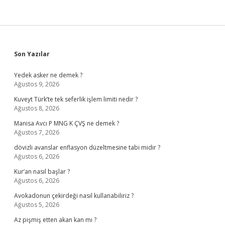
Sidebar
Son Yazılar
Yedek asker ne demek ?
Ağustos 9, 2026
Kuveyt Türk’te tek seferlik işlem limiti nedir ?
Ağustos 8, 2026
Manisa Avcı P MNG K ÇVŞ ne demek ?
Ağustos 7, 2026
dövizli avanslar enflasyon düzeltmesine tabi midir ?
Ağustos 6, 2026
Kur’an nasıl başlar ?
Ağustos 6, 2026
Avokadonun çekirdeği nasıl kullanabiliriz ?
Ağustos 5, 2026
Az pişmiş etten akan kan mı ?