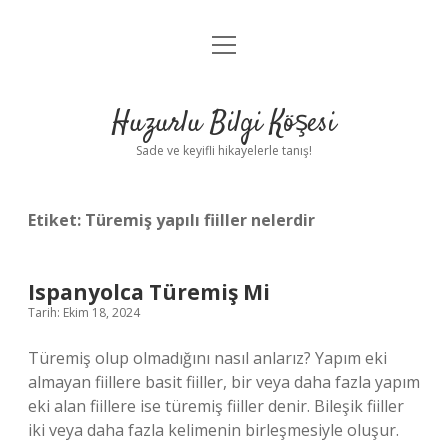
menüyü
Anasayfa
aç
Gizlilik Politikası
Huzurlu Bilgi Köşesi
Yasal Uyarı
Sade ve keyifli hikayelerle tanış!
Hakkımızda
Etiket:
Türemiş yapılı fiiller nelerdir
Ispanyolca Türemiş Mi
Tarih: Ekim 18, 2024
Türemiş olup olmadığını nasıl anlarız? Yapım eki
almayan fiillere basit fiiller, bir veya daha fazla yapım
eki alan fiillere ise türemiş fiiller denir. Bileşik fiiller
iki veya daha fazla kelimenin birleşmesiyle oluşur.