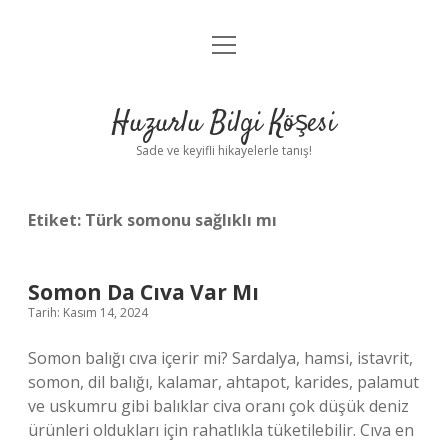
menüyü
Anasayfa
aç
Gizlilik Politikası
Huzurlu Bilgi Köşesi
Yasal Uyarı
Sade ve keyifli hikayelerle tanış!
Hakkımızda
Etiket:
Türk somonu sağlıklı mı
Somon Da Cıva Var Mı
Tarih: Kasım 14, 2024
Somon balığı cıva içerir mi? Sardalya, hamsi, istavrit,
somon, dil balığı, kalamar, ahtapot, karides, palamut
ve uskumru gibi balıklar civa oranı çok düşük deniz
ürünleri oldukları için rahatlıkla tüketilebilir. Cıva en