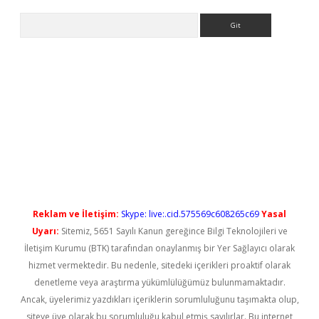
Arama
iriş
Reklam ve İletişim:
Skype: live:.cid.575569c608265c69
Yasal
Uyarı:
Sitemiz, 5651 Sayılı Kanun gereğince Bilgi Teknolojileri ve
İletişim Kurumu (BTK) tarafından onaylanmış bir Yer Sağlayıcı olarak
hizmet vermektedir. Bu nedenle, sitedeki içerikleri proaktif olarak
denetleme veya araştırma yükümlülüğümüz bulunmamaktadır.
Ancak, üyelerimiz yazdıkları içeriklerin sorumluluğunu taşımakta olup,
siteye üye olarak bu sorumluluğu kabul etmiş sayılırlar. Bu internet