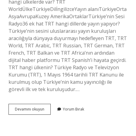
hangi ülkelerde var? TRT
WorldÜlkeTürkiyeDilİngilizceYayın alanıTürkiyeOrta
AsyaAvrupaKuzey AmerikaOrtaklarTürkiye’nin Sesi
Radyo36 ek hat TRT hangi dillerde yayın yapıyor?
Türkiye’nin sesini uluslararası yayın kuruluşları
aracılığıyla dünyaya duyurmayı hedefleyen TRT, TRT
World, TRT Arabic, TRT Russian, TRT German, TRT
French, TRT Balkan ve TRT Africa’nın ardından
dijital haber platformu TRT Spanish’i hayata geçirdi.
TRT hangi ülkenin? Türkiye Radyo ve Televizyon
Kurumu (TRT), 1 Mayıs 1964 tarihli TRT Kanunu ile
kurulmuş olup Türkiye’nin kamu yayıncılığı ile
görevli ilk ve tek kuruluşudur.…
Trt
Devamını okuyun
Yorum Bırak
Kaç
Ülkede
Yayın
Yapıyor