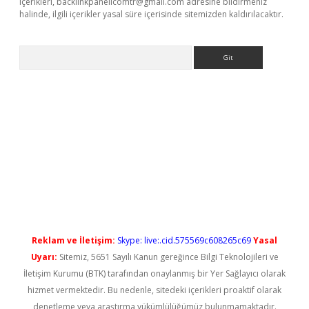
içerikleri,
backlinkpanelicomtr@gmail.com
adresine bildirmeniz
halinde, ilgili içerikler yasal süre içerisinde sitemizden kaldırılacaktır.
Arama
et giriş
Reklam ve İletişim:
Skype: live:.cid.575569c608265c69
Yasal
Uyarı:
Sitemiz, 5651 Sayılı Kanun gereğince Bilgi Teknolojileri ve
İletişim Kurumu (BTK) tarafından onaylanmış bir Yer Sağlayıcı olarak
hizmet vermektedir. Bu nedenle, sitedeki içerikleri proaktif olarak
denetleme veya araştırma yükümlülüğümüz bulunmamaktadır.