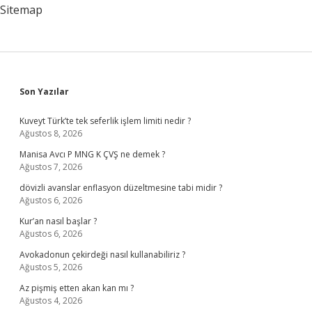
Sitemap
Sidebar
Son Yazılar
Kuveyt Türk’te tek seferlik işlem limiti nedir ?
Ağustos 8, 2026
Manisa Avcı P MNG K ÇVŞ ne demek ?
Ağustos 7, 2026
dövizli avanslar enflasyon düzeltmesine tabi midir ?
Ağustos 6, 2026
Kur’an nasıl başlar ?
Ağustos 6, 2026
Avokadonun çekirdeği nasıl kullanabiliriz ?
Ağustos 5, 2026
Az pişmiş etten akan kan mı ?
Ağustos 4, 2026