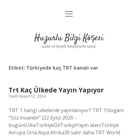
menüyü
Anasayfa
aç
Gizlilik Politikası
Huzurlu Bilgi Köşesi
Yasal Uyarı
Sade ve keyifli hikayelerle tanış!
Hakkımızda
Etiket:
Türkiyede kaç TRT kanalı var
Trt Kaç Ülkede Yayın Yapıyor
Tarih: Kasım 12, 2024
TRT 1 hangi ülkelerde yayınlanıyor? TRT 1Sloganı
“Söz İnsandır” (22 Eylül 2020 –
bugün)ÜlkeTürkiyeDilTürkçeYayın alanıTürkiye
Avrupa Orta Asya Afrika30 satır daha TRT World