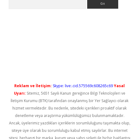
Arama
iriş
Reklam ve İletişim:
Skype: live:.cid.575569c608265c69
Yasal
Uyarı:
Sitemiz, 5651 Sayılı Kanun gereğince Bilgi Teknolojileri ve
İletişim Kurumu (BTK) tarafından onaylanmış bir Yer Sağlayıcı olarak
hizmet vermektedir. Bu nedenle, sitedeki içerikleri proaktif olarak
denetleme veya araştırma yükümlülüğümüz bulunmamaktadır.
Ancak, üyelerimiz yazdıkları içeriklerin sorumluluğunu taşımakta olup,
siteye üye olarak bu sorumluluğu kabul etmiş sayılırlar. Bu internet
sitesi, herhangi bir marka, kurum veya şahıs şirketi ile hiçbir bağlantısı