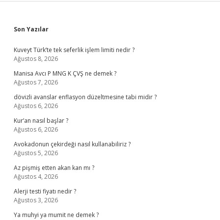
Sidebar
Son Yazılar
Kuveyt Türk’te tek seferlik işlem limiti nedir ?
Ağustos 8, 2026
Manisa Avcı P MNG K ÇVŞ ne demek ?
Ağustos 7, 2026
dövizli avanslar enflasyon düzeltmesine tabi midir ?
Ağustos 6, 2026
Kur’an nasıl başlar ?
Ağustos 6, 2026
Avokadonun çekirdeği nasıl kullanabiliriz ?
Ağustos 5, 2026
Az pişmiş etten akan kan mı ?
Ağustos 4, 2026
Alerji testi fiyatı nedir ?
Ağustos 3, 2026
Ya muhyi ya mumit ne demek ?