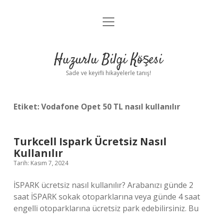
menüyü
Anasayfa
aç
Gizlilik Politikası
Huzurlu Bilgi Köşesi
Yasal Uyarı
Sade ve keyifli hikayelerle tanış!
Hakkımızda
Etiket:
Vodafone Opet 50 TL nasıl kullanılır
Turkcell Ispark Ücretsiz Nasıl
Kullanılır
Tarih: Kasım 7, 2024
İSPARK ücretsiz nasıl kullanılır? Arabanızı günde 2
saat İSPARK sokak otoparklarına veya günde 4 saat
engelli otoparklarına ücretsiz park edebilirsiniz. Bu