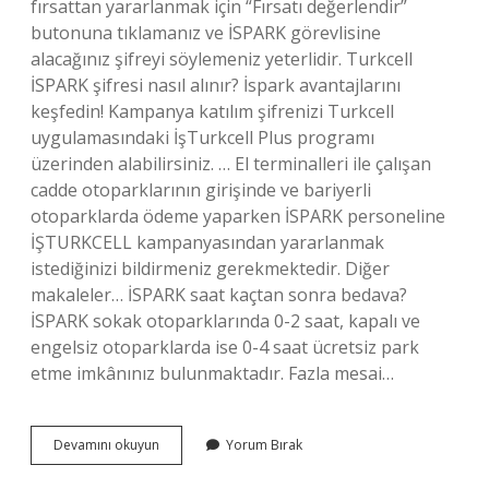
fırsattan yararlanmak için “Fırsatı değerlendir”
butonuna tıklamanız ve İSPARK görevlisine
alacağınız şifreyi söylemeniz yeterlidir. Turkcell
İSPARK şifresi nasıl alınır? İspark avantajlarını
keşfedin! Kampanya katılım şifrenizi Turkcell
uygulamasındaki İşTurkcell Plus programı
üzerinden alabilirsiniz. … El terminalleri ile çalışan
cadde otoparklarının girişinde ve bariyerli
otoparklarda ödeme yaparken İSPARK personeline
İŞTURKCELL kampanyasından yararlanmak
istediğinizi bildirmeniz gerekmektedir. Diğer
makaleler… İSPARK saat kaçtan sonra bedava?
İSPARK sokak otoparklarında 0-2 saat, kapalı ve
engelsiz otoparklarda ise 0-4 saat ücretsiz park
etme imkânınız bulunmaktadır. Fazla mesai…
Turkcell
Devamını okuyun
Yorum Bırak
Ispark
Ücretsiz