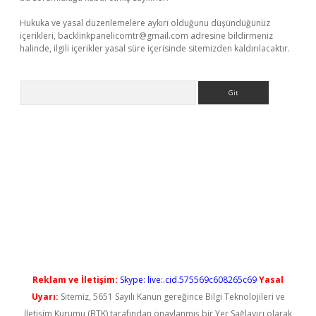
Hukuka ve yasal düzenlemelere aykırı olduğunu düşündüğünüz
içerikleri,
backlinkpanelicomtr@gmail.com
adresine bildirmeniz
halinde, ilgili içerikler yasal süre içerisinde sitemizden kaldırılacaktır.
Arama
iriş
Reklam ve İletişim:
Skype: live:.cid.575569c608265c69
Yasal
Uyarı:
Sitemiz, 5651 Sayılı Kanun gereğince Bilgi Teknolojileri ve
İletişim Kurumu (BTK) tarafından onaylanmış bir Yer Sağlayıcı olarak