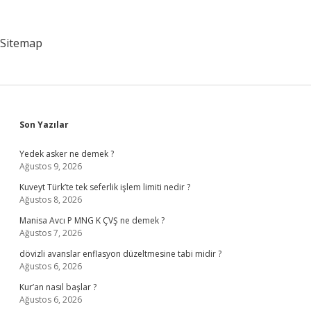
Nasıl
Kullanılır
Sitemap
Sidebar
Son Yazılar
Yedek asker ne demek ?
Ağustos 9, 2026
Kuveyt Türk’te tek seferlik işlem limiti nedir ?
Ağustos 8, 2026
Manisa Avcı P MNG K ÇVŞ ne demek ?
Ağustos 7, 2026
dövizli avanslar enflasyon düzeltmesine tabi midir ?
Ağustos 6, 2026
Kur’an nasıl başlar ?
Ağustos 6, 2026