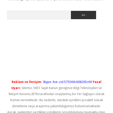
Arama
iriş
Reklam ve İletişim:
Skype: live:.cid.575569c608265c69
Yasal
Uyarı:
Sitemiz, 5651 Sayılı Kanun gereğince Bilgi Teknolojileri ve
İletişim Kurumu (BTK) tarafından onaylanmış bir Yer Sağlayıcı olarak
hizmet vermektedir. Bu nedenle, sitedeki içerikleri proaktif olarak
denetleme veya araştırma yükümlülüğümüz bulunmamaktadır.
Ancak, üyelerimiz yazdıkları içeriklerin sorumluluğunu taşımakta olup,