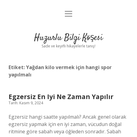
menüyü
Anasayfa
aç
Gizlilik Politikası
Huzurlu Bilgi Köşesi
Yasal Uyarı
Sade ve keyifli hikayelerle tanış!
Hakkımızda
Etiket:
Yağdan kilo vermek için hangi spor
yapılmalı
Egzersiz En Iyi Ne Zaman Yapılır
Tarih: Kasım 9, 2024
Egzersiz hangi saatte yapılmalı? Ancak genel olarak
egzersiz yapmak için en iyi zaman, vücudun doğal
ritmine göre sabah veya öğleden sonradır. Sabah