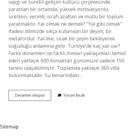
saygı ve sürekli gelişim kültürü çerçevesinde
yaratılan bir ortamda, yüksek motivasyonlu,
üretken, verimli, israfı azaltan ve mutlu bir toplum
yaratmaktır. Yal olmak ne demek? “Yal gibi olmak”
ifadesi dilimizde sıkça kullanılan bir deyim, bir
metafordur. Yal-like, sıcak bir şeyin bekleyerek
soğuduğu anlamına gelir. Türkiye’de kaç yalı var?
Farklı dönemleri ve farklı mimari yaklaşımları temsil
eden yaklaşık 600 konaktan günümüze sadece 150
tanesi ulaşabilmiştir. Toplamda yaklaşık 360 villa
bulunmaktadır. Su kenarındaki…
Yalının
Devamını okuyun
Yorum Bırak
Anlamı
Nedir
Yal
Sitemap