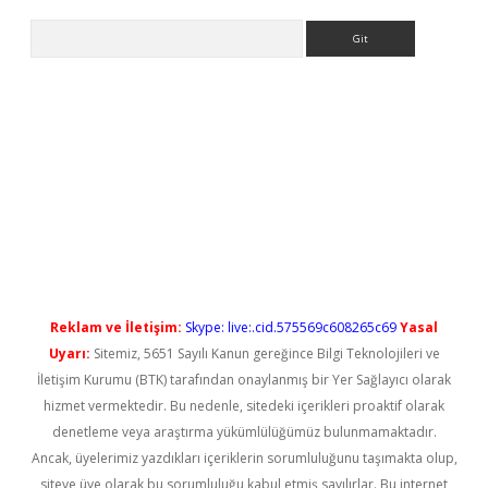
Arama
iriş
Reklam ve İletişim:
Skype: live:.cid.575569c608265c69
Yasal
Uyarı:
Sitemiz, 5651 Sayılı Kanun gereğince Bilgi Teknolojileri ve
İletişim Kurumu (BTK) tarafından onaylanmış bir Yer Sağlayıcı olarak
hizmet vermektedir. Bu nedenle, sitedeki içerikleri proaktif olarak
denetleme veya araştırma yükümlülüğümüz bulunmamaktadır.
Ancak, üyelerimiz yazdıkları içeriklerin sorumluluğunu taşımakta olup,
siteye üye olarak bu sorumluluğu kabul etmiş sayılırlar. Bu internet