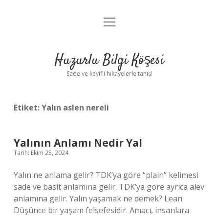
menüyü
Anasayfa
aç
Gizlilik Politikası
Huzurlu Bilgi Köşesi
Yasal Uyarı
Sade ve keyifli hikayelerle tanış!
Hakkımızda
Etiket:
Yalın aslen nereli
Yalının Anlamı Nedir Yal
Tarih: Ekim 25, 2024
Yalın ne anlama gelir? TDK’ya göre “plain” kelimesi
sade ve basit anlamına gelir. TDK’ya göre ayrıca alev
anlamına gelir. Yalın yaşamak ne demek? Lean
Düşünce bir yaşam felsefesidir. Amacı, insanlara