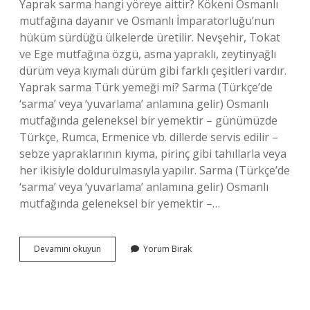
Yaprak sarma hangi yöreye aittir? Kökeni Osmanlı
mutfağına dayanır ve Osmanlı İmparatorluğu’nun
hüküm sürdüğü ülkelerde üretilir. Nevşehir, Tokat
ve Ege mutfağına özgü, asma yapraklı, zeytinyağlı
dürüm veya kıymalı dürüm gibi farklı çeşitleri vardır.
Yaprak sarma Türk yemeği mi? Sarma (Türkçe’de
‘sarma’ veya ‘yuvarlama’ anlamına gelir) Osmanlı
mutfağında geleneksel bir yemektir – günümüzde
Türkçe, Rumca, Ermenice vb. dillerde servis edilir –
sebze yapraklarının kıyma, pirinç gibi tahıllarla veya
her ikisiyle doldurulmasıyla yapılır. Sarma (Türkçe’de
‘sarma’ veya ‘yuvarlama’ anlamına gelir) Osmanlı
mutfağında geleneksel bir yemektir –…
Etli
Devamını okuyun
Yorum Bırak
Yaprak
Sarma
Hangi
Yöreye