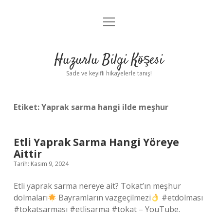
menüyü
Anasayfa
aç
Gizlilik Politikası
Huzurlu Bilgi Köşesi
Yasal Uyarı
Sade ve keyifli hikayelerle tanış!
Hakkımızda
Etiket:
Yaprak sarma hangi ilde meşhur
Etli Yaprak Sarma Hangi Yöreye
Aittir
Tarih: Kasım 9, 2024
Etli yaprak sarma nereye ait? Tokat’ın meşhur
dolmaları
Bayramların vazgeçilmezi
#etdolması
#tokatsarması #etlisarma #tokat – YouTube.