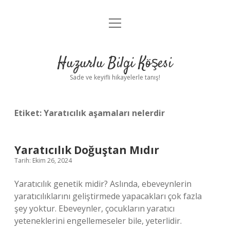
menüyü
Anasayfa
aç
Gizlilik Politikası
Huzurlu Bilgi Köşesi
Yasal Uyarı
Sade ve keyifli hikayelerle tanış!
Hakkımızda
Etiket:
Yaratıcılık aşamaları nelerdir
Yaratıcılık Doğuştan Mıdır
Tarih: Ekim 26, 2024
Yaratıcılık genetik midir? Aslında, ebeveynlerin
yaratıcılıklarını geliştirmede yapacakları çok fazla
şey yoktur. Ebeveynler, çocukların yaratıcı
yeteneklerini engellemeseler bile, yeterlidir.