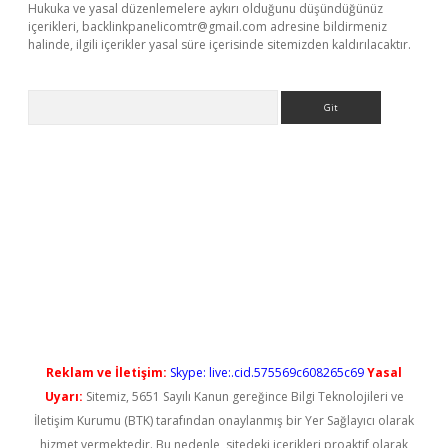
Hukuka ve yasal düzenlemelere aykırı olduğunu düşündüğünüz
içerikleri,
backlinkpanelicomtr@gmail.com
adresine bildirmeniz
halinde, ilgili içerikler yasal süre içerisinde sitemizden kaldırılacaktır.
Arama
iriş
Reklam ve İletişim:
Skype: live:.cid.575569c608265c69
Yasal
Uyarı:
Sitemiz, 5651 Sayılı Kanun gereğince Bilgi Teknolojileri ve
İletişim Kurumu (BTK) tarafından onaylanmış bir Yer Sağlayıcı olarak
hizmet vermektedir. Bu nedenle, sitedeki içerikleri proaktif olarak