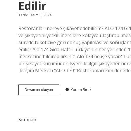
Edilir
Tarih: Kasım 3, 2024
Restoranları nereye şikayet edebilirim? ALO 174 Gıda 
ve şikâyetini yetkili mercilere kolayca ulaştırabilme
sürede tüketiciye geri dönüş yapılması ve sonuçlan
edilir? Alo 174 Gıda Hattı Türkiye’nin her yerinden 174
merkezine bildirebilirsiniz. Alo 174 ne işe yarar? Tüm 
bir şikâyet kurumudur. İşyeri ile ilgili şikayetler n
İletişim Merkezi “ALO 170” Restoranları kim denet
Menüsü
Devamını okuyun
Yorum Bırak
Olmayan
Restoran
Nereye
Şikayet
Edilir
Sitemap