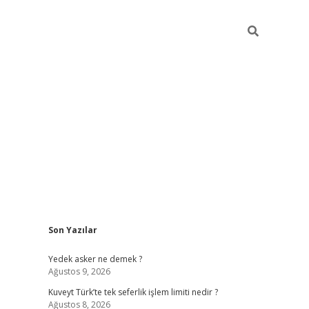
Sidebar
Son Yazılar
ilbet giriş
Yedek asker ne demek ?
Ağustos 9, 2026
Kuveyt Türk’te tek seferlik işlem limiti nedir ?
Ağustos 8, 2026