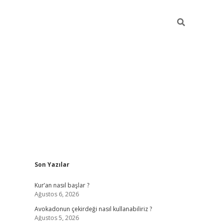
Sidebar
Son Yazılar
ilbet giriş
Kur’an nasıl başlar ?
Ağustos 6, 2026
Avokadonun çekirdeği nasıl kullanabiliriz ?
Ağustos 5, 2026