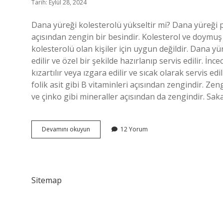
Tarih: Eylül 28, 2024
Dana yüreği kolesterolü yükseltir mi? Dana yüreği p
açısından zengin bir besindir. Kolesterol ve doymuş y
kolesterolü olan kişiler için uygun değildir. Dana 
edilir ve özel bir şekilde hazırlanıp servis edilir. İn
kızartılır veya ızgara edilir ve sıcak olarak servis ed
folik asit gibi B vitaminleri açısından zengindir. Z
ve çinko gibi mineraller açısından da zengindir. Sak
Dana
Devamını okuyun
12 Yorum
Yürek
Sağlıklı
Mı
Sitemap