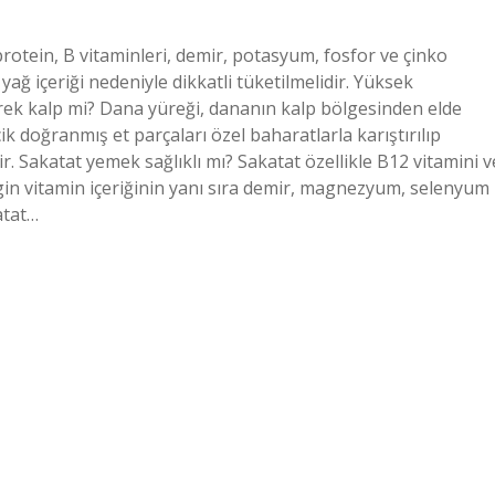
rotein, B vitaminleri, demir, potasyum, fosfor ve çinko
ağ içeriği nedeniyle dikkatli tüketilmelidir. Yüksek
yürek kalp mi? Dana yüreği, dananın kalp bölgesinden elde
cecik doğranmış et parçaları özel baharatlarla karıştırılıp
ilir. Sakatat yemek sağlıklı mı? Sakatat özellikle B12 vitamini v
engin vitamin içeriğinin yanı sıra demir, magnezyum, selenyum
atat…