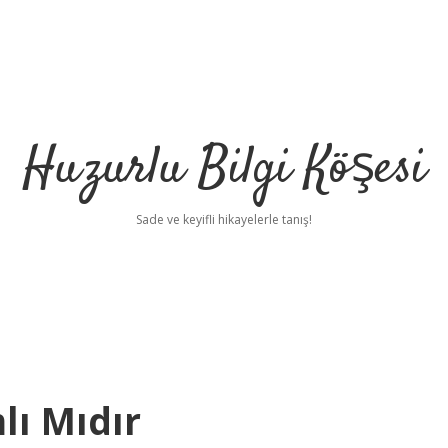
Huzurlu Bilgi Köşesi
Sade ve keyifli hikayelerle tanış!
lı Mıdır