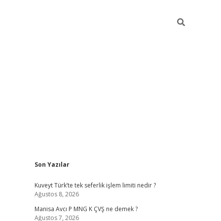
Sidebar
Son Yazılar
ilbet giriş
Kuveyt Türk’te tek seferlik işlem limiti nedir ?
Ağustos 8, 2026
Manisa Avcı P MNG K ÇVŞ ne demek ?
Ağustos 7, 2026