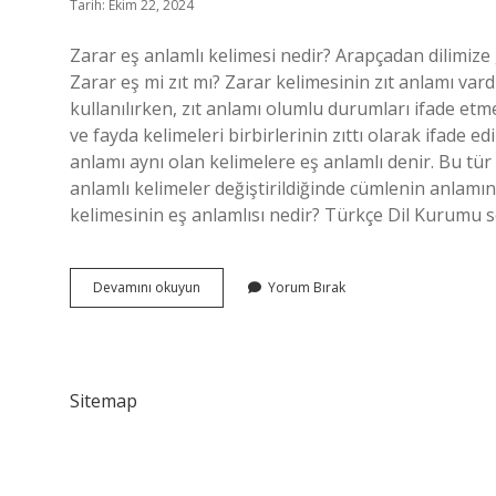
Tarih: Ekim 22, 2024
Zarar eş anlamlı kelimesi nedir? Arapçadan dilimize 
Zarar eş mi zıt mı? Zarar kelimesinin zıt anlamı var
kullanılırken, zıt anlamı olumlu durumları ifade etmek
ve fayda kelimeleri birbirlerinin zıttı olarak ifade edi
anlamı aynı olan kelimelere eş anlamlı denir. Bu tür 
anlamlı kelimeler değiştirildiğinde cümlenin anlamı
kelimesinin eş anlamlısı nedir? Türkçe Dil Kurumu
Zarar
Devamını okuyun
Yorum Bırak
Ziyan
Eş
Anlamlı
Mıdır
Sitemap