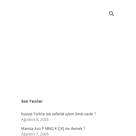
Sidebar
Son Yazılar
ilbet giriş
Kuveyt Türk’te tek seferlik işlem limiti nedir ?
Ağustos 8, 2026
Manisa Avcı P MNG K ÇVŞ ne demek ?
Ağustos 7, 2026