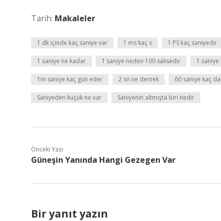
Tarih:
Makaleler
1 dk içinde kaç saniye var
1 ms kaç s
1 PS kaç saniyedir
1 saniye ne kadar
1 saniye neden 100 salisedir
1 saniye 
1m saniye kaç gün eder
2 sn ne demek
60 saniye kaç da
Saniyeden küçük ne var
Saniyenin altmışta biri nedir
Önceki Yazı
Güneşin Yanında Hangi Gezegen Var
Bir yanıt yazın