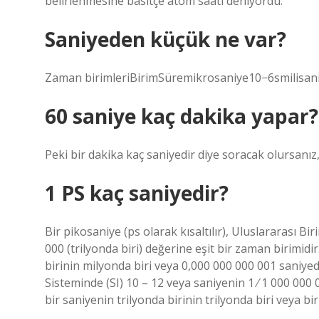
belirlenmesine basitçe atom saati deniyordu.
Saniyeden küçük ne var?
Zaman birimleriBirimSüremikrosaniye10−6smilisaniy
60 saniye kaç dakika yapar?
Peki bir dakika kaç saniyedir diye soracak olursanız,
1 PS kaç saniyedir?
Bir pikosaniye (ps olarak kısaltılır), Uluslararası Bi
000 (trilyonda biri) değerine eşit bir zaman birimidi
birinin milyonda biri veya 0,000 000 000 001 saniyedir
Sisteminde (SI) 10 – 12 veya saniyenin 1 ⁄ 1 000 000 0
bir saniyenin trilyonda birinin trilyonda biri veya bi