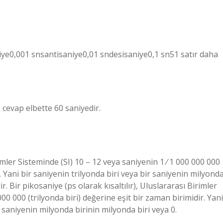
e0,001 snsantisaniye0,01 sndesisaniye0,1 sn51 satır daha
 cevap elbette 60 saniyedir.
rimler Sisteminde (SI) 10 – 12 veya saniyenin 1 ⁄ 1 000 000 000
r. Yani bir saniyenin trilyonda biri veya bir saniyenin milyond
. Bir pikosaniye (ps olarak kısaltılır), Uluslararası Birimler
00 000 (trilyonda biri) değerine eşit bir zaman birimidir. Yani
r saniyenin milyonda birinin milyonda biri veya 0.