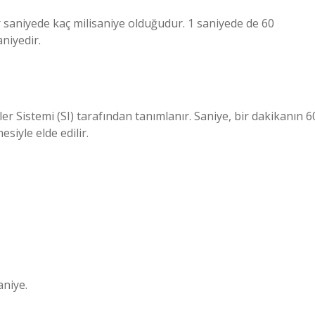
r saniyede kaç milisaniye olduğudur. 1 saniyede de 60
niyedir.
ler Sistemi (SI) tarafından tanımlanır. Saniye, bir dakikanın 6
siyle elde edilir.
aniye.