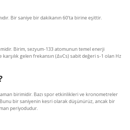
dır. Bir saniye bir dakikanın 60’ta birine eşittir.
birimidir. Birim, sezyum-133 atomunun temel enerji
ne karşılık gelen frekansın (ΔνCs) sabit değeri s-1 olan Hz
?
 zaman birimidir. Bazı spor etkinlikleri ve kronometreler
. Bunu bir saniyenin kesri olarak düşünürüz, ancak bir
zaman periyodudur.