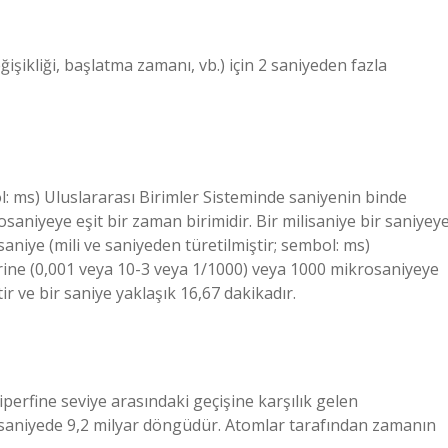
işikliği, başlatma zamanı, vb.) için 2 saniyeden fazla
bol: ms) Uluslararası Birimler Sisteminde saniyenin binde
saniyeye eşit bir zaman birimidir. Bir milisaniye bir saniyey
isaniye (mili ve saniyeden türetilmiştir; sembol: ms)
irine (0,001 veya 10-3 veya 1/1000) veya 1000 mikrosaniyeye
ttir ve bir saniye yaklaşık 16,67 dakikadır.
rfine seviye arasındaki geçişine karşılık gelen
 saniyede 9,2 milyar döngüdür. Atomlar tarafından zamanın