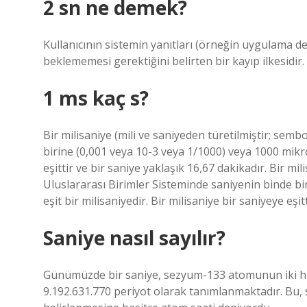
2 sn ne demek?
Kullanıcının sistemin yanıtları (örneğin uygulama değ
beklememesi gerektiğini belirten bir kayıp ilkesidir.
1 ms kaç s?
Bir milisaniye (mili ve saniyeden türetilmiştir; sem
birine (0,001 veya 10-3 veya 1/1000) veya 1000 mikro
eşittir ve bir saniye yaklaşık 16,67 dakikadır. Bir mil
Uluslararası Birimler Sisteminde saniyenin binde b
eşit bir milisaniyedir. Bir milisaniye bir saniyeye eşi
Saniye nasıl sayılır?
Günümüzde bir saniye, sezyum-133 atomunun iki hipe
9.192.631.770 periyot olarak tanımlanmaktadır. Bu,