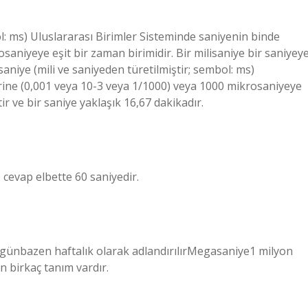
bol: ms) Uluslararası Birimler Sisteminde saniyenin binde
saniyeye eşit bir zaman birimidir. Bir milisaniye bir saniyey
isaniye (mili ve saniyeden türetilmiştir; sembol: ms)
irine (0,001 veya 10-3 veya 1/1000) veya 1000 mikrosaniyeye
ttir ve bir saniye yaklaşık 16,67 dakikadır.
 cevap elbette 60 saniyedir.
ünbazen haftalık olarak adlandırılırMegasaniye1 milyon
n birkaç tanım vardır.