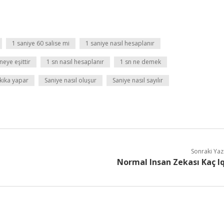
1 saniye 60 salise mi
1 saniye nasıl hesaplanır
neye eşittir
1 sn nasıl hesaplanır
1 sn ne demek
kika yapar
Saniye nasıl oluşur
Saniye nasıl sayılır
Sonraki Yaz
Normal Insan Zekası Kaç I