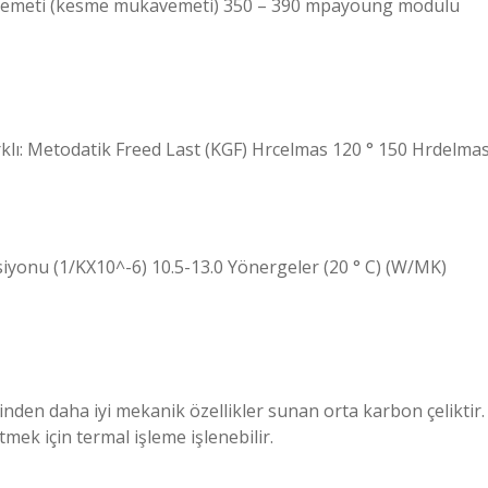
avemeti (kesme mukavemeti) 350 – 390 mpayoung modülü
rklı: Metodatik Freed Last (KGF) Hrcelmas 120 ° 150 Hrdelma
siyonu (1/KX10^-6) 10.5-13.0 Yönergeler (20 ° C) (W/MK)
inden daha iyi mekanik özellikler sunan orta karbon çeliktir.
tmek için termal işleme işlenebilir.