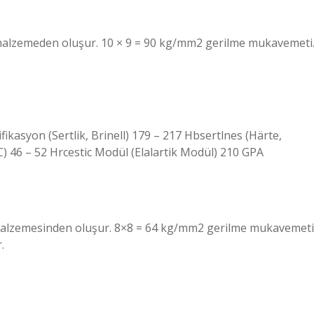
4 malzemeden oluşur. 10 × 9 = 90 kg/mm2 gerilme mukavemeti
fikasyon (Sertlik, Brinell) 179 – 217 Hbsertlnes (Härte,
C) 46 – 52 Hrcestic Modül (Elalartik Modül) 210 GPA
 malzemesinden oluşur. 8×8 = 64 kg/mm2 gerilme mukavemeti
.