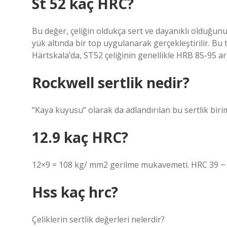
St 52 kaç HRC?
Bu değer, çeliğin oldukça sert ve dayanıklı olduğunu g
yük altında bir top uygulanarak gerçekleştirilir. Bu 
Härtskala’da, ST52 çeliğinin genellikle HRB 85-95 ar
Rockwell sertlik nedir?
“Kaya kuyusu” olarak da adlandırılan bu sertlik birimi
12.9 kaç HRC?
12×9 = 108 kg/ mm2 gerilme mukavemeti. HRC 39 ~ 44
Hss kaç hrc?
Çeliklerin sertlik değerleri nelerdir?