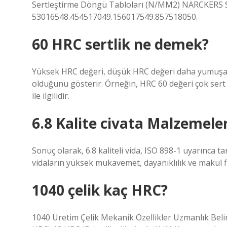
Sertleştirme Döngü Tabloları (N/MM2) NARCKERS Se
53016548.454517049.156017549.857518050.
60 HRC sertlik ne demek?
Yüksek HRC değeri, düşük HRC değeri daha yumuşa
olduğunu gösterir. Örneğin, HRC 60 değeri çok ser
ile ilgilidir.
6.8 Kalite civata Malzemele
Sonuç olarak, 6.8 kaliteli vida, ISO 898-1 uyarınca tan
vidaların yüksek mukavemet, dayanıklılık ve makul fi
1040 çelik kaç HRC?
1040 Üretim Çelik Mekanik Özellikler Uzmanlık Belir