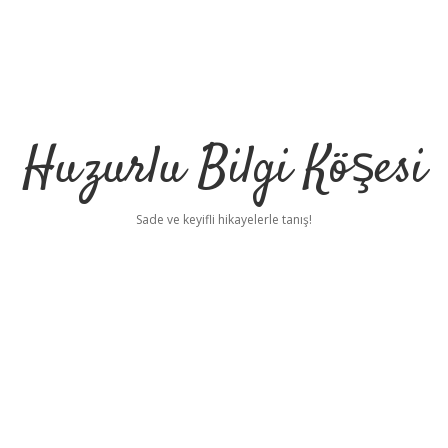
Huzurlu Bilgi Köşesi
Sade ve keyifli hikayelerle tanış!