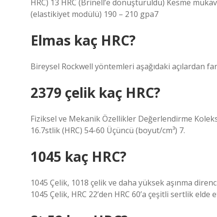
HRC) 13 HRC (Brinell’e dönüştürüldü) Kesme muk
(elastikiyet modülü) 190 – 210 gpa7
Elmas kaç HRC?
Bireysel Rockwell yöntemleri aşağıdaki açılardan fa
2379 çelik kaç HRC?
Fiziksel ve Mekanik Özellikler Değerlendirme Kolek
16.7stlik (HRC) 54-60 Üçüncü (boyut/cm³) 7.
1045 kaç HRC?
1045 Çelik, 1018 çelik ve daha yüksek aşınma direnc
1045 Çelik, HRC 22’den HRC 60’a çeşitli sertlik elde e