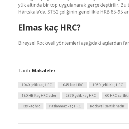
yük altında bir top uygulanarak gerçekleştirilir. Bu 
Härtskala’da, ST52 çeliğinin genellikle HRB 85-95 ar
Elmas kaç HRC?
Bireysel Rockwell yöntemleri aşağıdaki açılardan fa
Tarih:
Makaleler
1040 çelik kaç HRC
1045 kaç HRC
1050 çelik Kaç HRC
180 HB Kaç HRC eder
2379 çelik kaç HRC
60 HRC sertli
Hss kaç hrc
Paslanmaz kaç HRC
Rockwell sertlik nedir