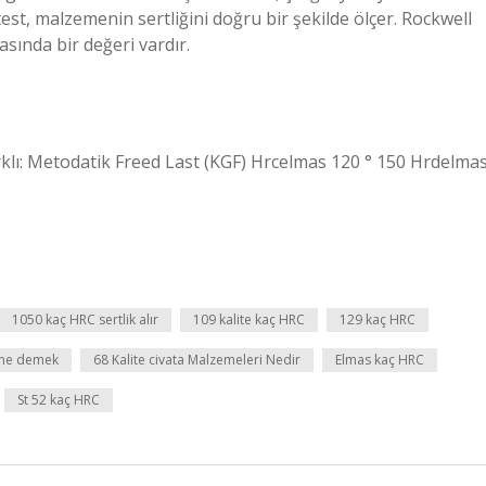
test, malzemenin sertliğini doğru bir şekilde ölçer. Rockwell
asında bir değeri vardır.
rklı: Metodatik Freed Last (KGF) Hrcelmas 120 ° 150 Hrdelma
1050 kaç HRC sertlik alır
109 kalite kaç HRC
129 kaç HRC
k ne demek
68 Kalite civata Malzemeleri Nedir
Elmas kaç HRC
St 52 kaç HRC