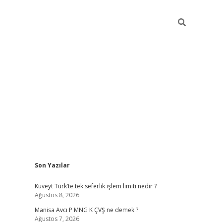
Sidebar
Son Yazılar
ilbet giriş
Kuveyt Türk’te tek seferlik işlem limiti nedir ?
Ağustos 8, 2026
Manisa Avcı P MNG K ÇVŞ ne demek ?
Ağustos 7, 2026