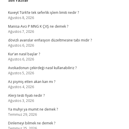
Sidebar
Son Yazılar
Kuveyt Türk’te tek seferlik işlem limiti nedir ?
Ağustos 8, 2026
Manisa Avcı P MNG K ÇVŞ ne demek ?
Ağustos 7, 2026
dövizli avanslar enflasyon düzeltmesine tabi midir ?
Ağustos 6, 2026
Kur’an nasıl başlar ?
Ağustos 6, 2026
Avokadonun çekirdeği nasıl kullanabiliriz ?
Ağustos 5, 2026
Az pişmiş etten akan kan mı ?
Ağustos 4, 2026
Alerji testi fiyatı nedir ?
Ağustos 3, 2026
Ya muhyi ya mumit ne demek ?
Temmuz 29, 2026
Dinlemeyi bilmek ne demek ?
Temmuz 25, 2026