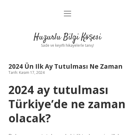
menüyü
Anasayfa
aç
Gizlilik Politikası
Huzurlu Bilgi Köşesi
Yasal Uyarı
Sade ve keyifli hikayelerle tanış!
Hakkımızda
2024 Ün Ilk Ay Tutulması Ne Zaman
Tarih: Kasım 17, 2024
2024 ay tutulması
Türkiye’de ne zaman
olacak?