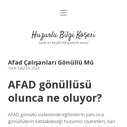
menüyü
Anasayfa
aç
Gizlilik Politikası
Huzurlu Bilgi Köşesi
Yasal Uyarı
Sade ve keyifli hikayelerle tanış!
Hakkımızda
Afad Çalışanları Gönüllü Mü
Tarih: Eylül 29, 2024
AFAD gönüllüsü
olunca ne oluyor?
AFAD gönüllü sisteminde eğitimlerin yanı sıra
gönüllülerin katılabileceği huzurevi ziyaretleri, kan