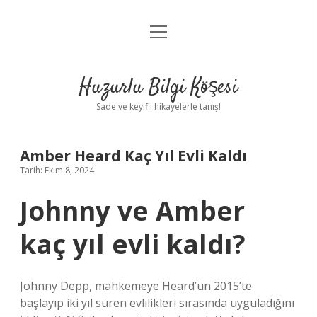
menüyü
Anasayfa
aç
Gizlilik Politikası
Huzurlu Bilgi Köşesi
Yasal Uyarı
Sade ve keyifli hikayelerle tanış!
Hakkımızda
Amber Heard Kaç Yıl Evli Kaldı
Tarih: Ekim 8, 2024
Johnny ve Amber
kaç yıl evli kaldı?
Johnny Depp, mahkemeye Heard’ün 2015’te
başlayıp iki yıl süren evlilikleri sırasında uyguladığını