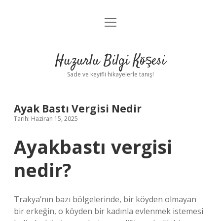
menüyü
Anasayfa
aç
Gizlilik Politikası
Huzurlu Bilgi Köşesi
Yasal Uyarı
Sade ve keyifli hikayelerle tanış!
Hakkımızda
Ayak Bastı Vergisi Nedir
Tarih: Haziran 15, 2025
Ayakbastı vergisi
nedir?
Trakya’nın bazı bölgelerinde, bir köyden olmayan
bir erkeğin, o köyden bir kadınla evlenmek istemesi