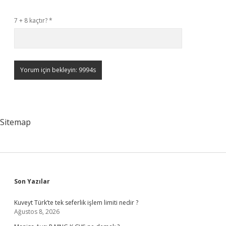
7 + 8 kaçtır?
*
Sitemap
Sidebar
Son Yazılar
Kuveyt Türk’te tek seferlik işlem limiti nedir ?
Ağustos 8, 2026