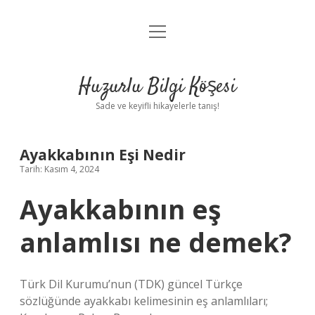
menüyü
Anasayfa
aç
Gizlilik Politikası
Huzurlu Bilgi Köşesi
Yasal Uyarı
Sade ve keyifli hikayelerle tanış!
Hakkımızda
Ayakkabının Eşi Nedir
Tarih: Kasım 4, 2024
Ayakkabının eş
anlamlısı ne demek?
Türk Dil Kurumu’nun (TDK) güncel Türkçe
sözlüğünde ayakkabı kelimesinin eş anlamlıları;