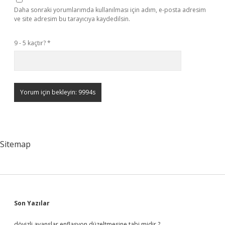
Daha sonraki yorumlarımda kullanılması için adım, e-posta adresim
ve site adresim bu tarayıcıya kaydedilsin.
9 - 5 kaçtır?
*
Sitemap
Sidebar
Son Yazılar
dövizli avanslar enflasyon düzeltmesine tabi midir ?