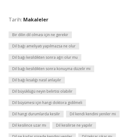
Tarih:
Makaleler
Bir dilin dil olması için ne gerekir
Dil bağı ameliyatı yapılmazsa ne olur
Dil bağı kesildikten sonra ağrı olur mu
Dil bağı kesildikten sonra konuşma düzelir mi
Dil bağı kısalığı nasıl anlaşılır
Dil büyüklüğü neyin belirtisi olabilir
Dil büyümesi için hangi doktora gidilmeli
Dil hangi durumlarda kesilir
Dil kendi kendini yeniler mi
Dil kesilince uzar mı
Dil kesilirse ne yapılır
Dil ne kadar sürede kendini yeniler
Dil tekrar çıkar mı