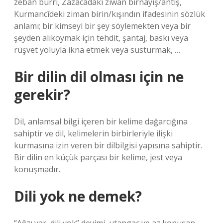
zebân burrî, Zazacadaki ziwan bırnayiş/antış,
Kurmancîdeki ziman birin/kışındın ifadesinin sözlük
anlamı; bir kimseyi bir şey söylemekten veya bir
şeyden alıkoymak için tehdit, şantaj, baskı veya
rüşvet yoluyla ikna etmek veya susturmak, …
Bir dilin dil olması için ne
gerekir?
Dil, anlamsal bilgi içeren bir kelime dağarcığına
sahiptir ve dil, kelimelerin birbirleriyle ilişki
kurmasına izin veren bir dilbilgisi yapısına sahiptir.
Bir dilin en küçük parçası bir kelime, jest veya
konuşmadır.
Dili yok ne demek?