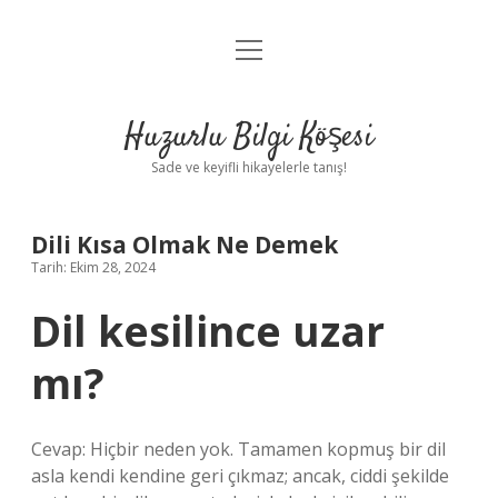
menüyü
Anasayfa
aç
Gizlilik Politikası
Huzurlu Bilgi Köşesi
Yasal Uyarı
Sade ve keyifli hikayelerle tanış!
Hakkımızda
Dili Kısa Olmak Ne Demek
Tarih: Ekim 28, 2024
Dil kesilince uzar
mı?
Cevap: Hiçbir neden yok. Tamamen kopmuş bir dil
asla kendi kendine geri çıkmaz; ancak, ciddi şekilde