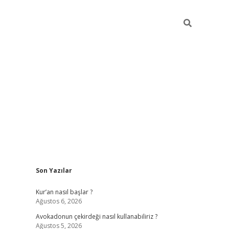
Sidebar
Son Yazılar
ilbet giriş
Kur’an nasıl başlar ?
Ağustos 6, 2026
Avokadonun çekirdeği nasıl kullanabiliriz ?
Ağustos 5, 2026