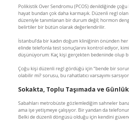
Polikistik Over Sendromu (PCOS) denildiğinde çoğu 
hayat bundan çok daha karmaşık. Düzenli regl olan b
düzeniyle tanımlanan bir durum değil; hormon denge
belirtiler bir bütün olarak değerlendirilir.
İstanbul’da bir kadın doğum kliniğinin önünden her
elinde telefonla test sonuçlarını kontrol ediyor, ki
düşünüyorum: Kaç kişi gerçekten bedeninde olup bit
Çoğu kişi düzenli regl gördüğü için “bende bir soru
olabilir mi? sorusu, bu rahatlatıcı varsayımı sarsıyor
Sokakta, Toplu Taşımada ve Günlü
Sabahları metrobüste gözlemlediğim sahneler bana 
ama işe yetişmeye çalışıyor. Bir yandan da telefonun
Belki de düzenli döngüsü olduğu için kendini güven