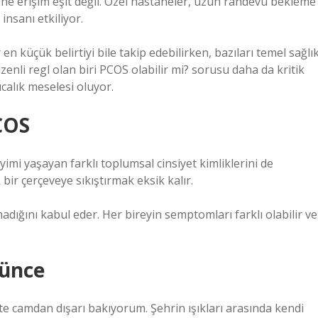
rine erişim eşit değil. Özel hastaneler, uzun randevu bekleme
insanı etkiliyor.
 küçük belirtiyi bile takip edebilirken, bazıları temel sağlı
üzenli regl olan biri PCOS olabilir mi? sorusu daha da kritik
calık meselesi oluyor.
PCOS
mi yaşayan farklı toplumsal cinsiyet kimliklerini de
 bir çerçeveye sıkıştırmak eksik kalır.
madığını kabul eder. Her bireyin semptomları farklı olabilir ve
şünce
camdan dışarı bakıyorum. Şehrin ışıkları arasında kendi