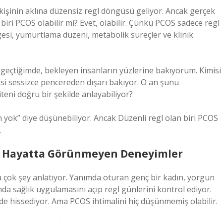
kişinin aklına düzensiz regl döngüsü geliyor. Ancak gerçek
iri PCOS olabilir mi? Evet, olabilir. Çünkü PCOS sadece regl
si, yumurtlama düzeni, metabolik süreçler ve klinik
 geçtiğimde, bekleyen insanların yüzlerine bakıyorum. Kimisi
misi sessizce pencereden dışarı bakıyor. O an şunu
eni doğru bir şekilde anlayabiliyor?
n yok” diye düşünebiliyor. Ancak Düzenli regl olan biri PCOS
.
k Hayatta Görünmeyen Deneyimler
çok şey anlatıyor. Yanımda oturan genç bir kadın, yorgun
da sağlık uygulamasını açıp regl günlerini kontrol ediyor.
de hissediyor. Ama PCOS ihtimalini hiç düşünmemiş olabilir.