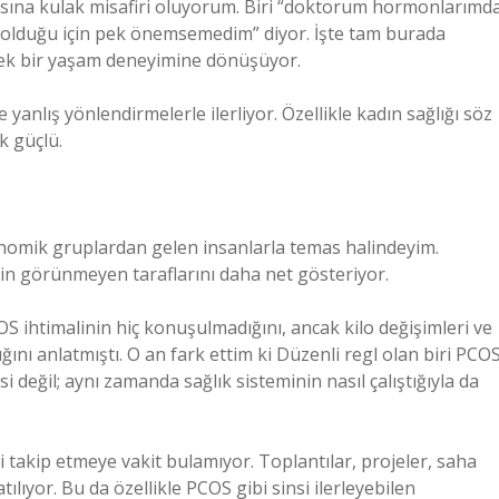
sına kulak misafiri oluyorum. Biri “doktorum hormonlarımd
olduğu için pek önemsemedim” diyor. İşte tam burada
rçek bir yaşam deneyimine dönüşüyor.
 yanlış yönlendirmelerle ilerliyor. Özellikle kadın sağlığı söz
k güçlü.
onomik gruplardan gelen insanlarla temas halindeyim.
min görünmeyen taraflarını daha net gösteriyor.
OS ihtimalinin hiç konuşulmadığını, ancak kilo değişimleri ve
ını anlatmıştı. O an fark ettim ki Düzenli regl olan biri PCO
i değil; aynı zamanda sağlık sisteminin nasıl çalıştığıyla da
 takip etmeye vakit bulamıyor. Toplantılar, projeler, saha
ılıyor. Bu da özellikle PCOS gibi sinsi ilerleyebilen