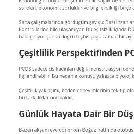
İstanbul gibi büyük bir şehirde bile sağlık hizmetle
süreleri, ekonomik zorluklar ve bilgi eksikliği birçok 
Saha çalışmalarında gördüğüm şey şu: Bazı insanlar en
kontrollerine bile ulaşamıyor. Bu eşitsizlik içinde D
hale geliyor çünkü doğru teşhis çoğu zaman bir ayrı
Çeşitlilik Perspektifinden 
PCOS sadece cis kadınları değil, menstruasyon deneyi
ilgilendirebilir. Bu nedenle konuyu yalnızca biyolojik
Çeşitlilik yaklaşımı, beden deneyimlerinin tek tip ol
bu farklılıklar normaldir.
Günlük Hayata Dair Bir Dü
Bazen akşam eve dönerken Boğaz hattında otobüste 