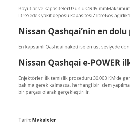
Boyutlar ve kapasitelerUzunluk4949 mmMaksimum ba
litreYedek yakıt deposu kapasitesi7 litreBoş ağırlı
Nissan Qashqai’nin en dolu 
En kapsamlı Qashqai paketi ise en üst seviyede do
Nissan Qashqai e-POWER il
Enjektörler: İlk temizlik prosedürü 30.000 KM’de ge
bakıma gerek kalmazsa, herhangi bir işlem yapılmaz
bir parçası olarak gerçekleştirilir.
Tarih:
Makaleler