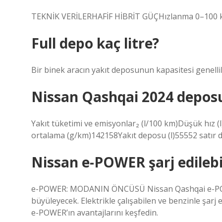
TEKNİK VERİLERHAFİF HİBRİT GÜÇHızlanma 0–100 km
Full depo kaç litre?
Bir binek aracın yakıt deposunun kapasitesi genellikl
Nissan Qashqai 2024 deposu 
Yakıt tüketimi ve emisyonlar₂ (l/100 km)Düşük hız (
ortalama (g/km)142158Yakıt deposu (l)55552 satır 
Nissan e-POWER şarj edilebi
e-POWER: MODANIN ÖNCÜSÜ Nissan Qashqai e-POWER,
büyüleyecek. Elektrikle çalışabilen ve benzinle şarj e
e-POWER’ın avantajlarını keşfedin.