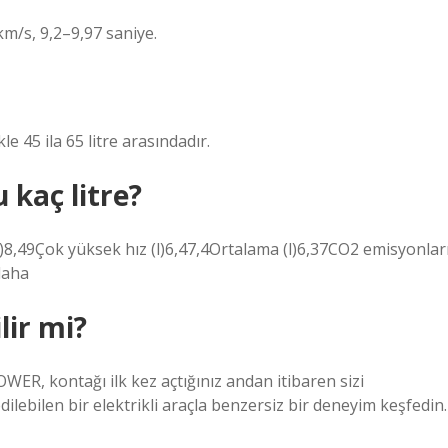
/s, 9,2–9,97 saniye.
e 45 ila 65 litre arasındadır.
kaç litre?
l)8,49Çok yüksek hız (l)6,47,4Ortalama (l)6,37CO2 emisyonları
daha
lir mi?
 kontağı ilk kez açtığınız andan itibaren sizi
dilebilen bir elektrikli araçla benzersiz bir deneyim keşfedin.