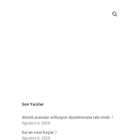
Sidebar
Son Yazılar
ilbet giriş
dövizli avanslar enflasyon düzeltmesine tabi midir ?
Ağustos 6, 2026
Kur’an nasıl başlar ?
Ağustos 6, 2026