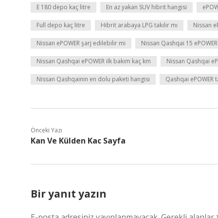
E 180 depo kaç litre
En az yakan SUV hibrit hangisi
ePOWE
Full depo kaç litre
Hibrit arabaya LPG takılır mı
Nissan e
Nissan ePOWER şarj edilebilir mi
Nissan Qashqai 15 ePOWER 
Nissan Qashqai ePOWER ilk bakım kaç km
Nissan Qashqai e
Nissan Qashqainin en dolu paketi hangisi
Qashqai ePOWER tam
Önceki Yazı
Kan Ve Külden Kac Sayfa
Bir yanıt yazın
E-posta adresiniz yayınlanmayacak.
Gerekli alanlar