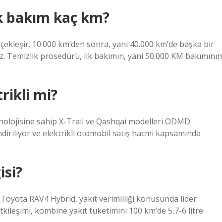
k bakım kaç km?
rçekleşir. 10.000 km’den sonra, yani 40.000 km’de başka bir
. Temizlik prosedürü, ilk bakımın, yani 50.000 KM bakımının
ikli mi?
eknolojisine sahip X-Trail ve Qashqai modelleri ODMD
diriliyor ve elektrikli otomobil satış hacmi kapsamında
isi?
 Toyota RAV4 Hybrid, yakıt verimliliği konusunda lider
kileşimi, kombine yakıt tüketimini 100 km’de 5,7-6 litre