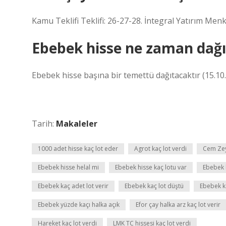
Kamu Teklifi Teklifi: 26-27-28. İntegral Yatırım Menk
Ebebek hisse ne zaman dağı
Ebebek hisse başına bir temettü dağıtacaktır (15.10.
Tarih:
Makaleler
1000 adet hisse kaç lot eder
Agrot kaç lot verdi
Cem Zeyt
Ebebek hisse helal mi
Ebebek hisse kaç lotu var
Ebebek 
Ebebek kaç adet lot verir
Ebebek kaç lot düştü
Ebebek k
Ebebek yüzde kaçı halka açık
Efor çay halka arz kaç lot verir
Hareket kaç lot verdi
LMK TC hissesi kaç lot verdi