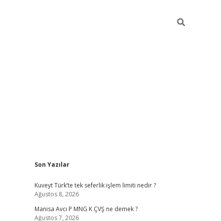
Sidebar
Son Yazılar
ilbet giriş
Kuveyt Türk’te tek seferlik işlem limiti nedir ?
Ağustos 8, 2026
Manisa Avcı P MNG K ÇVŞ ne demek ?
Ağustos 7, 2026