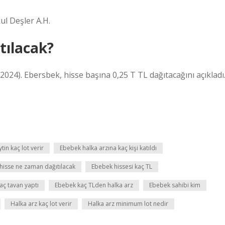
ul Deşler A.H.
tılacak?
2024). Ebersbek, hisse başına 0,25 T TL dağıtacağını açıkladı
in kaç lot verir
Ebebek halka arzına kaç kişi katıldı
hisse ne zaman dağıtılacak
Ebebek hissesi kaç TL
aç tavan yaptı
Ebebek kaç TLden halka arz
Ebebek sahibi kim
Halka arz kaç lot verir
Halka arz minimum lot nedir