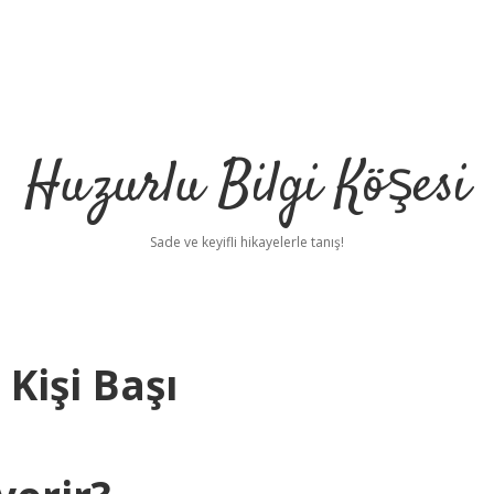
Huzurlu Bilgi Köşesi
Sade ve keyifli hikayelerle tanış!
Kişi Başı