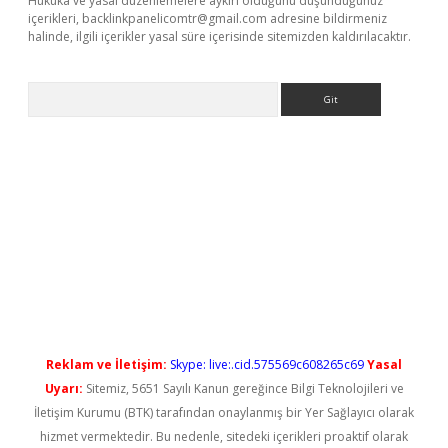
Hukuka ve yasal düzenlemelere aykırı olduğunu düşündüğünüz
içerikleri,
backlinkpanelicomtr@gmail.com
adresine bildirmeniz
halinde, ilgili içerikler yasal süre içerisinde sitemizden kaldırılacaktır.
Arama
ş
Reklam ve İletişim:
Skype: live:.cid.575569c608265c69
Yasal
Uyarı:
Sitemiz, 5651 Sayılı Kanun gereğince Bilgi Teknolojileri ve
İletişim Kurumu (BTK) tarafından onaylanmış bir Yer Sağlayıcı olarak
hizmet vermektedir. Bu nedenle, sitedeki içerikleri proaktif olarak