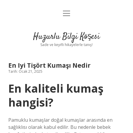
menüyü
Anasayfa
aç
Gizlilik Politikası
Huzurlu Bilgi Köşesi
Yasal Uyarı
Sade ve keyifli hikayelerle tanış!
Hakkımızda
En Iyi Tişört Kumaşı Nedir
Tarih: Ocak 21, 2025
En kaliteli kumaş
hangisi?
Pamuklu kumaşlar doğal kumaşlar arasında en
sağlıklısı olarak kabul edilir. Bu nedenle bebek