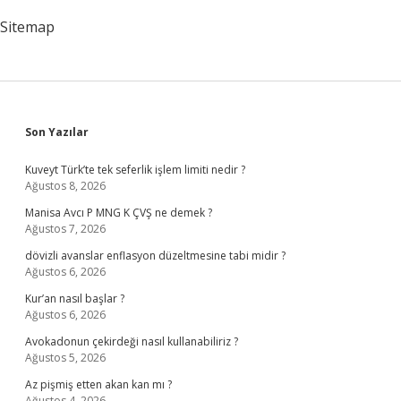
Sitemap
Sidebar
Son Yazılar
Kuveyt Türk’te tek seferlik işlem limiti nedir ?
Ağustos 8, 2026
Manisa Avcı P MNG K ÇVŞ ne demek ?
Ağustos 7, 2026
dövizli avanslar enflasyon düzeltmesine tabi midir ?
Ağustos 6, 2026
Kur’an nasıl başlar ?
Ağustos 6, 2026
Avokadonun çekirdeği nasıl kullanabiliriz ?
Ağustos 5, 2026
Az pişmiş etten akan kan mı ?
Ağustos 4, 2026