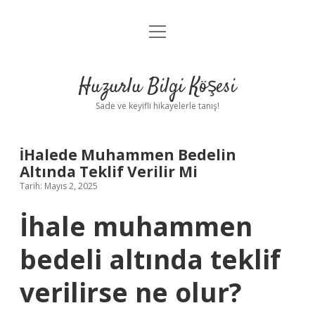
menüyü
Anasayfa
aç
Gizlilik Politikası
Huzurlu Bilgi Köşesi
Yasal Uyarı
Sade ve keyifli hikayelerle tanış!
Hakkımızda
İHalede Muhammen Bedelin
Altında Teklif Verilir Mi
Tarih: Mayıs 2, 2025
İhale muhammen
bedeli altında teklif
verilirse ne olur?