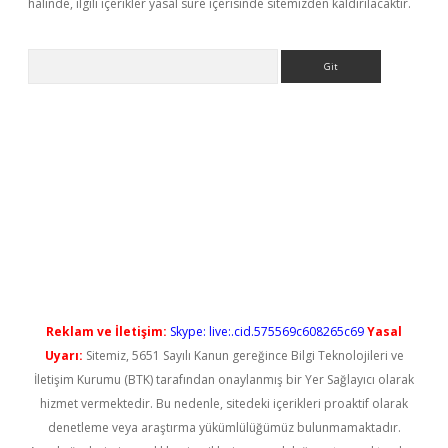
halinde, ilgili içerikler yasal süre içerisinde sitemizden kaldırılacaktır.
Arama
ilbet giriş
Reklam ve İletişim:
Skype: live:.cid.575569c608265c69
Yasal
Uyarı:
Sitemiz, 5651 Sayılı Kanun gereğince Bilgi Teknolojileri ve
İletişim Kurumu (BTK) tarafından onaylanmış bir Yer Sağlayıcı olarak
hizmet vermektedir. Bu nedenle, sitedeki içerikleri proaktif olarak
denetleme veya araştırma yükümlülüğümüz bulunmamaktadır.