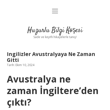
menüyü
Anasayfa
aç
Gizlilik Politikası
Huzurlu Bilgi Köşesi
Yasal Uyarı
Sade ve keyifli hikayelerle tanış!
Hakkımızda
Ingilizler Avustralyaya Ne Zaman
Gitti
Tarih: Ekim 10, 2024
Avustralya ne
zaman İngiltere’den
çıktı?