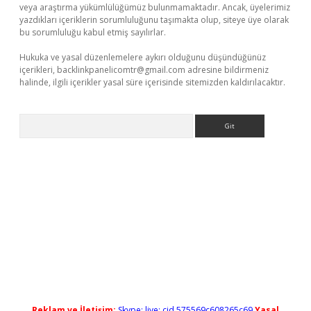
veya araştırma yükümlülüğümüz bulunmamaktadır. Ancak, üyelerimiz
yazdıkları içeriklerin sorumluluğunu taşımakta olup, siteye üye olarak
bu sorumluluğu kabul etmiş sayılırlar.
Hukuka ve yasal düzenlemelere aykırı olduğunu düşündüğünüz
içerikleri,
backlinkpanelicomtr@gmail.com
adresine bildirmeniz
halinde, ilgili içerikler yasal süre içerisinde sitemizden kaldırılacaktır.
Arama
ilbet giriş
Reklam ve İletişim:
Skype: live:.cid.575569c608265c69
Yasal