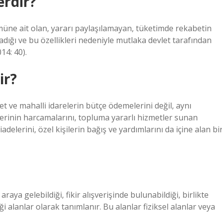
rdir?
üne ait olan, yararı paylaşılamayan, tüketimde rekabetin
dığı ve bu özellikleri nedeniyle mutlaka devlet tarafından
14: 40).
ir?
t ve mahalli idarelerin bütçe ödemelerini değil, aynı
lerinin harcamalarını, topluma yararlı hizmetler sunan
adelerini, özel kişilerin bağış ve yardımlarını da içine alan bi
raya gelebildiği, fikir alışverişinde bulunabildiği, birlikte
ği alanlar olarak tanımlanır. Bu alanlar fiziksel alanlar veya