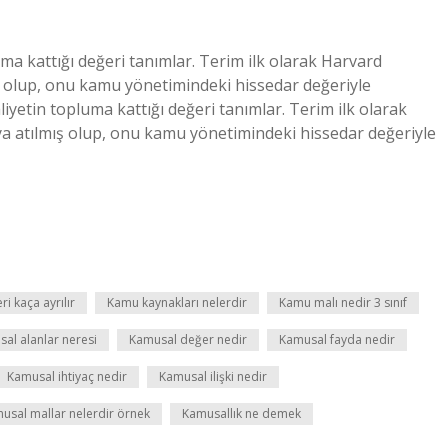
ma kattığı değeri tanımlar. Terim ilk olarak Harvard
 olup, onu kamu yönetimindeki hissedar değeriyle
liyetin topluma kattığı değeri tanımlar. Terim ilk olarak
 atılmış olup, onu kamu yönetimindeki hissedar değeriyle
ri kaça ayrılır
Kamu kaynakları nelerdir
Kamu malı nedir 3 sınıf
al alanlar neresi
Kamusal değer nedir
Kamusal fayda nedir
Kamusal ihtiyaç nedir
Kamusal ilişki nedir
usal mallar nelerdir örnek
Kamusallık ne demek