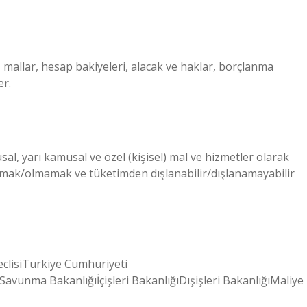
 mallar, hesap bakiyeleri, alacak ve haklar, borçlanma
er.
 yarı kamusal ve özel (kişisel) mal ve hizmetler olarak
p olmak/olmamak ve tüketimden dışlanabilir/dışlanamayabilir
clisiTürkiye Cumhuriyeti
avunma Bakanlığıİçişleri BakanlığıDışişleri BakanlığıMaliye