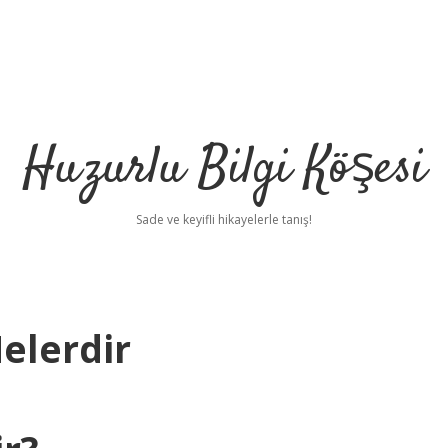
Huzurlu Bilgi Köşesi
Sade ve keyifli hikayelerle tanış!
elerdir