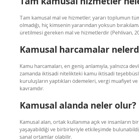
Tam kamusal hizmetler nele
Tam kamusal mal ve hizmetler; yararı toplumun tüm
olmadığı, hiç kimsenin yararından yoksun bırakılama
üretilmesi gereken mal ve hizmetlerdir (Pehlivan, 20
Kamusal harcamalar nelerd
Kamu harcamaları, en geniş anlamıyla, yalnızca devle
zamanda iktisadi nitelikteki kamu iktisadi teşebbüs
kuruluşların yaptıkları ödemeleri, vergi muafiyet ve i
kavramdır.
Kamusal alanda neler olur?
Kamusal alan, ortak kullanıma açık ve insanların bir a
yaşayabildiği ve birbirleriyle etkileşimde bulunabildi
sanal ortamlar olabilir.