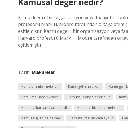
Kamusal değer nedir?
Kamu değeri, bir organizasyon veya faaliyetin toplu
profesörü Mark H. Moore tarafından ortaya atılmış
eşitlemiştir. Kamu değeri, bir organizasyon veya faa
Harvard profesörü Mark H. Moore tarafından ortaya
eşitlemiştir.
Tarih:
Makaleler
Kamu birimleri nelerdir
Kamu geliri nelerdir
Kamu gelirle
Kamu malı nedir kısaca
Kamusal alanda neler olur
Kamus
Kamusal harcamalar nelerdir
Kamusal hizmetler nelerdir
Kamusal işleri ne demek
Kamusal mallar kaça ayrılır
Kam