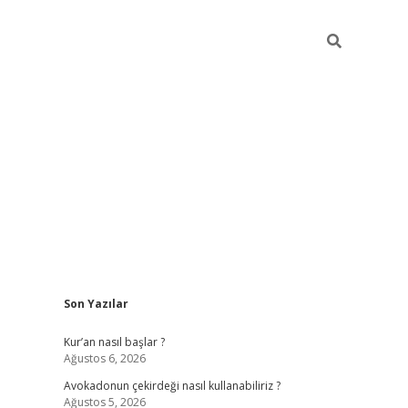
Sidebar
Son Yazılar
ilbet giriş
Kur’an nasıl başlar ?
Ağustos 6, 2026
Avokadonun çekirdeği nasıl kullanabiliriz ?
Ağustos 5, 2026