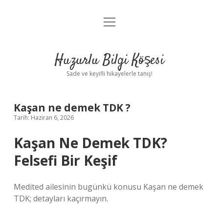
menüyü
Anasayfa
aç
Gizlilik Politikası
Huzurlu Bilgi Köşesi
Yasal Uyarı
Sade ve keyifli hikayelerle tanış!
Hakkımızda
Kaşan ne demek TDK ?
Tarih: Haziran 6, 2026
Kaşan Ne Demek TDK?
Felsefi Bir Keşif
Medited ailesinin bugünkü konusu Kaşan ne demek
TDK; detayları kaçırmayın.