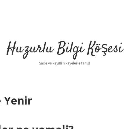
Huzurlu Bilgi Köşesi
Sade ve keyifli hikayelerle tanış!
 Yenir