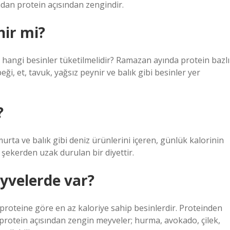
ndan protein açısından zengindir.
nir mi?
 hangi besinler tüketilmelidir? Ramazan ayında protein bazlı
ği, et, tavuk, yağsız peynir ve balık gibi besinler yer
?
yumurta ve balık gibi deniz ürünlerini içeren, günlük kalorinin
 şekerden uzak durulan bir diyettir.
yvelerde var?
roteine ​​göre en az kaloriye sahip besinlerdir. Proteinden
k protein açısından zengin meyveler; hurma, avokado, çilek,