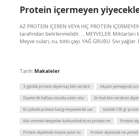
Protein içermeyen yiyecekle
AZ PROTEİN İÇEREN VEYA HİÇ PROTEİN İÇERMEYEN 
tarafından belirlenmelidir. … MEYVELER. Miktarları
Meyve suları, su, bitki çayı. YAĞ GRUBU. Sıvı yağlar. 
Tarih:
Makaleler
3 günlük protein diyeti kaç kilo verdirir
Akşam yemeğinde prot
Diyetin ilk haftası vücutta neler olur
En hızlı kilo verdiren diye
En yüksek protein hangi meyvelerde var
Günlük 100 gr protei
Kilo vermek isteyenler karbonhidrat mı protein mi
Protein diy
Protein diyetinde meyve yenir mi
Protein diyetinde ne yemeli