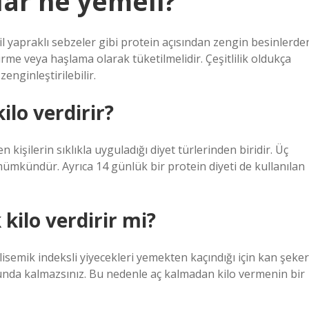
lar ne yemeli?
eşil yapraklı sebzeler gibi protein açısından zengin besinlerde
irme veya haşlama olarak tüketilmelidir. Çeşitlilik oldukça
zenginleştirilebilir.
ilo verdirir?
n kişilerin sıklıkla uyguladığı diyet türlerinden biridir. Üç
mümkündür. Ayrıca 14 günlük bir protein diyeti de kullanılan
kilo verdirir mi?
glisemik indeksli yiyecekleri yemekten kaçındığı için kan şeker
runda kalmazsınız. Bu nedenle aç kalmadan kilo vermenin bir