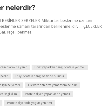
r nelerdir?
BESİNLER: SEBZELER. Miktarları beslenme uzmanı
 beslenme uzmanı tarafından belirlenmelidir. … İÇECEKLER.
Bal, reçel, pekmez.
ein olarak ne yenir
Diyet yaparken hangi protein yenmeli
t nedir
En iyi protein hangi besinde bulunur
n için ne yemeli
Hiç karbonhidrat yemezsem ne olur
eti sağlıklı mı
Protein diyeti yapanlar ne yemeli
Protein diyetinde yoğurt yenir mi