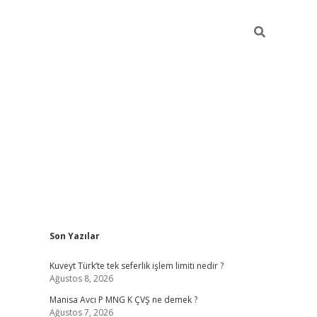
Sidebar
Son Yazılar
ilbet giriş
Kuveyt Türk’te tek seferlik işlem limiti nedir ?
Ağustos 8, 2026
Manisa Avcı P MNG K ÇVŞ ne demek ?
Ağustos 7, 2026