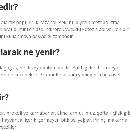
edir?
ti olarak popülerlik kazandı. Peki bu diyetin metabolizma
hidrat alımını en aza indirerek vücudu ketozis adı verilen bir
ini kullanmaya başladığı zamandır.
arak ne yenir?
göğsü, hindi veya balık dahildir. Baklagiller, tofu veya
erli bir seçenektir. Proteinler akşam yemeğinizi besinsel
ir?
ler, brokoli ve karnabahar. Elma, armut, muz, şeftali, çilek gib
i hayvansal içerik içermeyen bitkisel yağlar. Pirinç, makarna
yecekler.