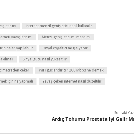
vaşlatır mı
İnternet menzil genişletici nasıl kullanılır
terneti yavaşlatır mı
Menzil genişletici mi mesh mi
çin neler yapılabilir
Sinyal çoğaltıcı ne işe yarar
takılmalı
Sinyal gücü nasıl yükseltilir
aç metreden çeker
WiFi güçlendirici 1200 Mbps ne demek
rmek için ne yapmalı
Yavaş çeken internet nasıl düzeltilir
Sonraki Yaz
Ardıç Tohumu Prostata Iyi Gelir M