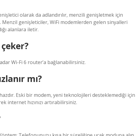
enişletici olarak da adlandırılır, menzili genişletmek için
 Menzil genişleticiler, WiFi modemlerden gelen sinyalleri
ğı alanlara iletir.
 çeker?
r Wi-Fi 6 router’a bağlanabilirsiniz.
zlanır mı?
hazdır. Eski bir modem, yeni teknolojileri desteklemediği için
k internet hızınızı artırabilirsiniz.
?
Yöntem: Telefonunuzu kısa bir süreliğine uçak moduna alın