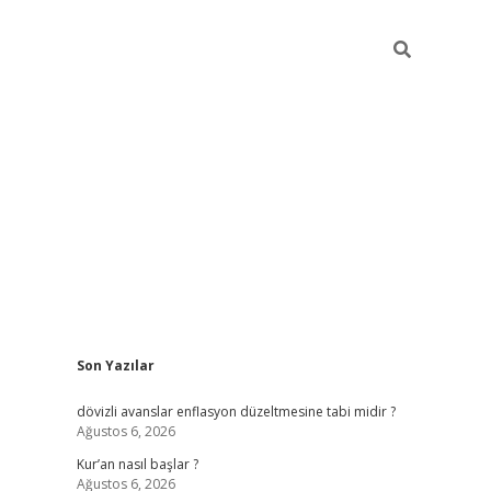
Sidebar
Son Yazılar
ilbet giriş
dövizli avanslar enflasyon düzeltmesine tabi midir ?
Ağustos 6, 2026
Kur’an nasıl başlar ?
Ağustos 6, 2026