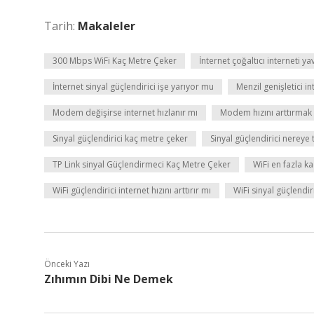
Tarih:
Makaleler
300 Mbps WiFi Kaç Metre Çeker
İnternet çoğaltıcı interneti ya
İnternet sinyal güçlendirici işe yarıyor mu
Menzil genişletici in
Modem değişirse internet hızlanır mı
Modem hızını arttırmak i
Sinyal güçlendirici kaç metre çeker
Sinyal güçlendirici nereye 
TP Link sinyal Güçlendirmeci Kaç Metre Çeker
WiFi en fazla k
WiFi güçlendirici internet hızını arttırır mı
WiFi sinyal güçlendi
Önceki Yazı
Zıhımın Dibi Ne Demek