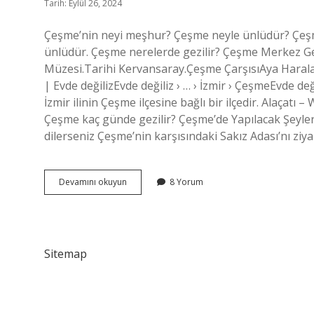
Tarih: Eylül 26, 2024
Çeşme’nin neyi meşhur? Çeşme neyle ünlüdür? Çeşme,
ünlüdür. Çeşme nerelerde gezilir? Çeşme Merkez 
Müzesi.Tarihi Kervansaray.Çeşme ÇarşısıAya Harala
| Evde değilizEvde değiliz › … › İzmir › ÇeşmeEvde değ
İzmir ilinin Çeşme ilçesine bağlı bir ilçedir. Alaçatı –
Çeşme kaç günde gezilir? Çeşme’de Yapılacak Şeyler
dilerseniz Çeşme’nin karşısındaki Sakız Adası’nı ziya
Çeşmede
Devamını okuyun
8 Yorum
Nereler
Gezilmeli
Sitemap