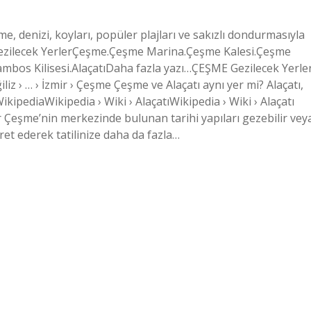
 denizi, koyları, popüler plajları ve sakızlı dondurmasıyla
Gezilecek YerlerÇeşme.Çeşme Marina.Çeşme Kalesi.Çeşme
mbos Kilisesi.AlaçatıDaha fazla yazı…ÇEŞME Gezilecek Yerle
iliz › … › İzmir › Çeşme Çeşme ve Alaçatı aynı yer mi? Alaçatı,
 WikipediaWikipedia › Wiki › AlaçatıWikipedia › Wiki › Alaçatı
 Çeşme’nin merkezinde bulunan tarihi yapıları gezebilir vey
ret ederek tatilinize daha da fazla…