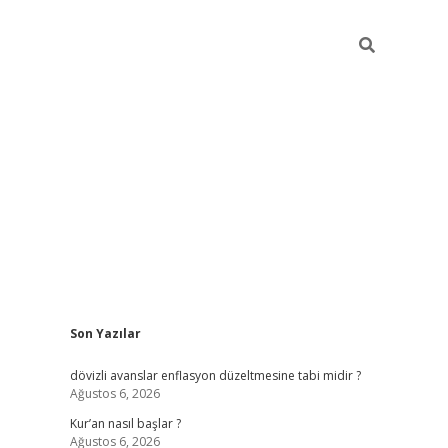
Sidebar
Son Yazılar
ilbet giriş
dövizli avanslar enflasyon düzeltmesine tabi midir ?
Ağustos 6, 2026
Kur’an nasıl başlar ?
Ağustos 6, 2026