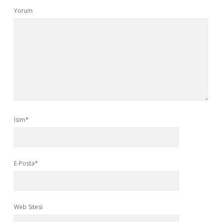
Yorum
İsim*
E-Posta*
Web Sitesi