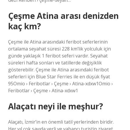
Gezi Rehberi › çeşme-seyah…
Çeşme Atina arası denizden
kaç km?
Çeşme ile Atina arasındaki feribot seferlerinin
ortalama seyahat süresi 228 km’lik yolculuk için
günde yaklaşık 1 feribot seferi vardır. Seyahat
süreleri hafta sonları ve tatillerde değişiklik
gösterebilir. Çeşme ile Atina arasındaki feribot
seferleri için Blue Star Ferries ile en düşük fiyat
95Omio › Feribotlar › Çeşme › Atina-xdxw1Omio ›
Feribotlar › Çeşme › Atina-xdxw1
Alaçatı neyi ile meşhur?
Alaçatı, İzmir’in en önemli tatil yerlerinden biridir.
Her yıl çok sayıda yerli ve yabancı turistin ziyaret