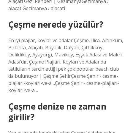
Alaçatı Gezi Rehberi | GezimanyaGezimanya ›
alacatiGezimanya › alacati
Çeşme nerede yüzülür?
En iyi plajlar, koylar ve adalar Çeşme, Ilıca, Altınkum,
Pırlanta, Alaçatı, Boyalık, Dalyan, Çiftlikköy,
Deliklikoy, Ayayorgi, Maviköy, Eşşek Adası ve Makri
Adası’dır. Çeşme Plajları, Koyları ve Adalar’da
tatilcilerin tercih ettiği pek çok popüler beach club
da bulunuyor | Çeşme ŞehirÇeşme Şehir › cesme-
plajlari-koyları-ve-a…Çeşme Şehir › cesme-plajlari-
koyları-ve-a…
Çeşme denize ne zaman
girilir?