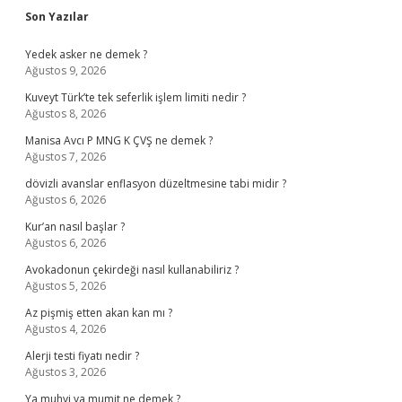
Sidebar
Son Yazılar
Yedek asker ne demek ?
Ağustos 9, 2026
Kuveyt Türk’te tek seferlik işlem limiti nedir ?
Ağustos 8, 2026
Manisa Avcı P MNG K ÇVŞ ne demek ?
Ağustos 7, 2026
dövizli avanslar enflasyon düzeltmesine tabi midir ?
Ağustos 6, 2026
Kur’an nasıl başlar ?
Ağustos 6, 2026
Avokadonun çekirdeği nasıl kullanabiliriz ?
Ağustos 5, 2026
Az pişmiş etten akan kan mı ?
Ağustos 4, 2026
Alerji testi fiyatı nedir ?
Ağustos 3, 2026
Ya muhyi ya mumit ne demek ?