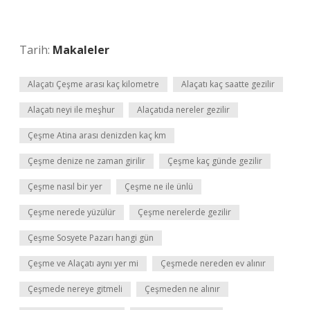
Tarih:
Makaleler
Alaçatı Çeşme arası kaç kilometre
Alaçatı kaç saatte gezilir
Alaçatı neyi ile meşhur
Alaçatıda nereler gezilir
Çeşme Atina arası denizden kaç km
Çeşme denize ne zaman girilir
Çeşme kaç günde gezilir
Çeşme nasıl bir yer
Çeşme ne ile ünlü
Çeşme nerede yüzülür
Çeşme nerelerde gezilir
Çeşme Sosyete Pazarı hangi gün
Çeşme ve Alaçatı aynı yer mi
Çeşmede nereden ev alınır
Çeşmede nereye gitmeli
Çeşmeden ne alınır