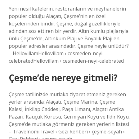
Yeni nesil kafelerin, restoranların ve meyhanelerin
popüler olduğu Alaçatı, Çeşme’nin en özel
köşelerinden biridir. Çeşme, doğal güzellikleriyle
adından söz ettiren bir yerdir. Altın kumlu plajlarıyla
ünlü Çeşme’de, Altınkum Plajı ve Boyalık Plajı en
popüler adresler arasındadır. Çeşme neyle ünlüdür?
– HellovillamHellovillam › cesmeden-neyi-
celebratedHellovillam › cesmeden-neyi-celebrated
Çeşme’de nereye gitmeli?
Çeşme tatilinizde mutlaka ziyaret etmeniz gereken
yerler arasında: Alaçatı, Çeşme Marina, Çeşme
Kalesi, İnkilap Caddesi, Paşa Limanı, Alaçatı Antika
Pazarı, Kauçuk Korusu, Germiyan Köyü ve Ildır Köyü.
Çeşme’de mutlaka görmeniz gereken yerlerin listesi
– TravelnomiTravel › Gezi Rehberi › çeşme-seyah ›