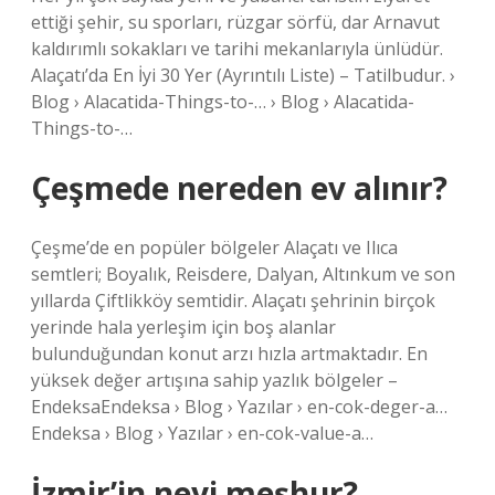
ettiği şehir, su sporları, rüzgar sörfü, dar Arnavut
kaldırımlı sokakları ve tarihi mekanlarıyla ünlüdür.
Alaçatı’da En İyi 30 Yer (Ayrıntılı Liste) – Tatilbudur. ›
Blog › Alacatida-Things-to-… › Blog › Alacatida-
Things-to-…
Çeşmede nereden ev alınır?
Çeşme’de en popüler bölgeler Alaçatı ve Ilıca
semtleri; Boyalık, Reisdere, Dalyan, Altınkum ve son
yıllarda Çiftlikköy semtidir. Alaçatı şehrinin birçok
yerinde hala yerleşim için boş alanlar
bulunduğundan konut arzı hızla artmaktadır. En
yüksek değer artışına sahip yazlık bölgeler –
EndeksaEndeksa › Blog › Yazılar › en-cok-deger-a…
Endeksa › Blog › Yazılar › en-cok-value-a…
İzmir’in neyi meşhur?