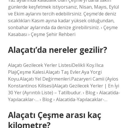
Yaz aylarında kalabalık olan Çeşme’yi daha sakin
günlerde keşfetmek istiyorsanız, Nisan, Mayıs, Eylül
ve Ekim aylarını tercih edebilirsiniz. Çeşme’de deniz
sıcaklıkları Kasım ayına kadar yüksek olduğundan,
sonbahar aylarında da denize girebilirsiniz. › Çeşme
Kasabası › Çeşme Şehir Rehberi
Alaçatı’da nereler gezilir?
Alaçatı Gezilecek Yerler ListesiDelikli Koy.Ilıca
PlajıÇeşme Kalesi.Alaçatı Taş Evler.Aya Yorgi
Koyu.Alaçatı Yel Değirmenleri.Pazaryeri Camii (Ayios
Konstantinos Kilisesi)Alaçatı Gezilecek Yerler | En İyi
30 Yer (Ayrıntılı Liste) – Tatilbudur. › Blog › Alacatida-
Yapılacaklar-… › Blog › Alacatida-Yapılacaklar-…
Alaçatı Çeşme arası kaç
kilometre?