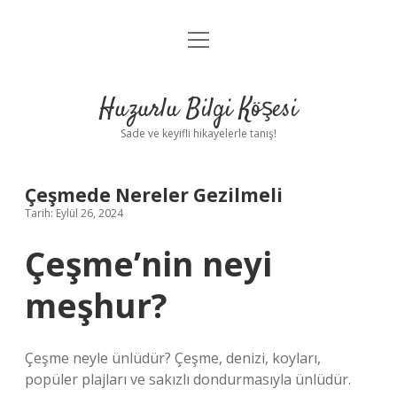
menüyü
Anasayfa
aç
Gizlilik Politikası
Huzurlu Bilgi Köşesi
Yasal Uyarı
Sade ve keyifli hikayelerle tanış!
Hakkımızda
Çeşmede Nereler Gezilmeli
Tarih: Eylül 26, 2024
Çeşme’nin neyi
meşhur?
Çeşme neyle ünlüdür? Çeşme, denizi, koyları,
popüler plajları ve sakızlı dondurmasıyla ünlüdür.