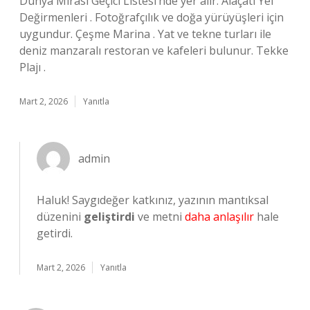
Dünya Mirası Geçici Listesi’nde yer alır. Alaçatı Yel
Değirmenleri . Fotoğrafçılık ve doğa yürüyüşleri için
uygundur. Çeşme Marina . Yat ve tekne turları ile
deniz manzaralı restoran ve kafeleri bulunur. Tekke
Plajı .
Mart 2, 2026
Yanıtla
admin
Haluk! Saygıdeğer katkınız, yazının mantıksal
düzenini
geliştirdi
ve metni
daha anlaşılır
hale
getirdi.
Mart 2, 2026
Yanıtla